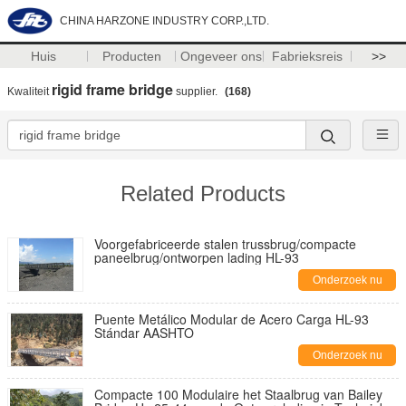
CHINA HARZONE INDUSTRY CORP.,LTD.
Huis
Producten
Ongeveer ons
Fabrieksreis
>>
rigid frame bridge
Kwaliteit
supplier.
(168)
Related Products
Voorgefabriceerde stalen trussbrug/compacte
paneelbrug/ontworpen lading HL-93
Onderzoek nu
Puente Metálico Modular de Acero Carga HL-93
Stándar AASHTO
Onderzoek nu
Compacte 100 Modulaire het Staalbrug van Bailey