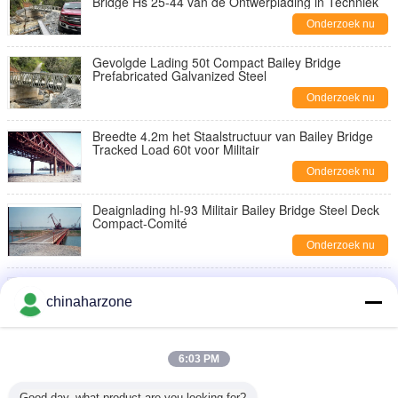
Bridge Hs 25-44 van de Ontwerplading in Techniek
Onderzoek nu
Gevolgde Lading 50t Compact Bailey Bridge
Prefabricated Galvanized Steel
Onderzoek nu
Breedte 4.2m het Staalstructuur van Bailey Bridge
Tracked Load 60t voor Militair
Onderzoek nu
Deaignlading hl-93 Militair Bailey Bridge Steel Deck
Compact-Comité
Onderzoek nu
Veelzijdigheidslengte 654m Bailey Bridge Truss
Height 2.134m
chinaharzone
Onderzoek nu
Cb250 Geprefabriceerd Staal Bailey Suspension
6:03 PM
Bridge Length 2587.6m
Onderzoek nu
Good day, what product are you looking for?