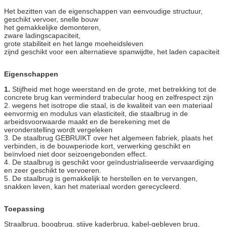
Het bezitten van de eigenschappen van eenvoudige structuur,
geschikt vervoer, snelle bouw
het gemakkelijke demonteren,
zware ladingscapaciteit,
grote stabiliteit en het lange moeheidsleven
zijnd geschikt voor een alternatieve spanwijdte, het laden capaciteit
Eigenschappen
1.
Stijfheid met hoge weerstand en de grote, met betrekking tot de
concrete brug kan verminderd trabecular hoog en zelfrespect zijn
2. wegens het isotrope die staal, is de kwaliteit van een materiaal
eenvormig en modulus van elasticiteit, die staalbrug in de
arbeidsvoorwaarde maakt en de berekening met de
veronderstelling wordt vergeleken
3. De staalbrug GEBRUIKT over het algemeen fabriek, plaats het
verbinden, is de bouwperiode kort, verwerking geschikt en
beïnvloed niet door seizoengebonden effect.
4. De staalbrug is geschikt voor geïndustrialiseerde vervaardiging
en zeer geschikt te vervoeren.
5. De staalbrug is gemakkelijk te herstellen en te vervangen,
snakken leven, kan het materiaal worden gerecycleerd.
Toepassing
Straalbrug, boogbrug, stijve kaderbrug, kabel-gebleven brug,