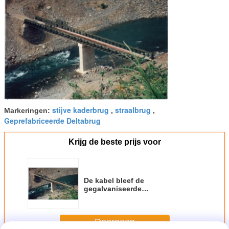
stijve kaderbrug
straalbrug
Markeringen:
,
,
Geprefabriceerde Deltabrug
Krijg de beste prijs voor
De kabel bleef de
gegalvaniseerde
Voetgangersbruggen van het de
Brugstaal van Vestingmuur met
hot-dip
Doorgaan