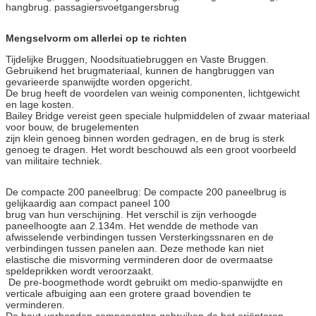
hangbrug. passagiersvoetgangersbrug
Mengselvorm om allerlei op te richten
Tijdelijke Bruggen, Noodsituatiebruggen en Vaste Bruggen.
Gebruikend het brugmateriaal, kunnen de hangbruggen van
gevarieerde spanwijdte worden opgericht.
De brug heeft de voordelen van weinig componenten, lichtgewicht
en lage kosten.
Bailey Bridge vereist geen speciale hulpmiddelen of zwaar materiaal
voor bouw, de brugelementen
zijn klein genoeg binnen worden gedragen, en de brug is sterk
genoeg te dragen. Het wordt beschouwd als een groot voorbeeld
van militaire techniek.
De compacte 200 paneelbrug: De compacte 200 paneelbrug is
gelijkaardig aan compact paneel 100
brug van hun verschijning. Het verschil is zijn verhoogde
paneelhoogte aan 2.134m. Het wendde de methode van
afwisselende verbindingen tussen Versterkingssnaren en de
verbindingen tussen panelen aan. Deze methode kan niet
elastische die misvorming verminderen door de overmaatse
speldeprikken wordt veroorzaakt.
De pre-boogmethode wordt gebruikt om medio-spanwijdte en
verticale afbuiging aan een grotere graad bovendien te
verminderen.
De bout-verbonden componenten gebruiken de het oriënteren