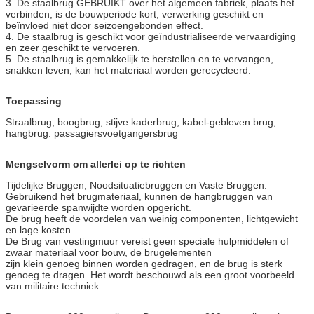
3. De staalbrug GEBRUIKT over het algemeen fabriek, plaats het
verbinden, is de bouwperiode kort, verwerking geschikt en
beïnvloed niet door seizoengebonden effect.
4. De staalbrug is geschikt voor geïndustrialiseerde vervaardiging
en zeer geschikt te vervoeren.
5. De staalbrug is gemakkelijk te herstellen en te vervangen,
snakken leven, kan het materiaal worden gerecycleerd.
Toepassing
Straalbrug, boogbrug, stijve kaderbrug, kabel-gebleven brug,
hangbrug. passagiersvoetgangersbrug
Mengselvorm om allerlei op te richten
Tijdelijke Bruggen, Noodsituatiebruggen en Vaste Bruggen.
Gebruikend het brugmateriaal, kunnen de hangbruggen van
gevarieerde spanwijdte worden opgericht.
De brug heeft de voordelen van weinig componenten, lichtgewicht
en lage kosten.
De Brug van vestingmuur vereist geen speciale hulpmiddelen of
zwaar materiaal voor bouw, de brugelementen
zijn klein genoeg binnen worden gedragen, en de brug is sterk
genoeg te dragen. Het wordt beschouwd als een groot voorbeeld
van militaire techniek.