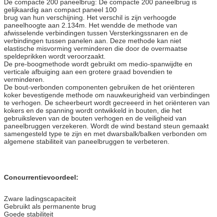
De compacte 200 paneelbrug: De compacte 200 paneelbrug is
gelijkaardig aan compact paneel 100
brug van hun verschijning. Het verschil is zijn verhoogde
paneelhoogte aan 2.134m. Het wendde de methode van
afwisselende verbindingen tussen Versterkingssnaren en de
verbindingen tussen panelen aan. Deze methode kan niet
elastische misvorming verminderen die door de overmaatse
speldeprikken wordt veroorzaakt.
De pre-boogmethode wordt gebruikt om medio-spanwijdte en
verticale afbuiging aan een grotere graad bovendien te
verminderen.
De bout-verbonden componenten gebruiken de het oriënteren
koker bevestigende methode om nauwkeurigheid van verbindingen
te verhogen. De scheerbeurt wordt gecreeerd in het oriënteren van
kokers en de spanning wordt ontwikkeld in bouten, die het
gebruiksleven van de bouten verhogen en de veiligheid van
paneelbruggen verzekeren. Wordt de wind bestand steun gemaakt
samengesteld type te zijn en met dwarsbalk/balken verbonden om
algemene stabiliteit van paneelbruggen te verbeteren.
Concurrentievoordeel:
Zware ladingscapaciteit
Gebruikt als permanente brug
Goede
stabiliteit