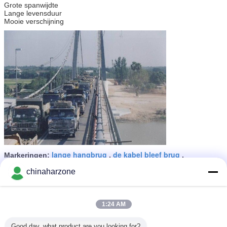
Grote spanwijdte
Lange levensduur
Mooie verschijning
lange hangbrug
de kabel bleef brug
Markeringen:
,
,
Staalhangbrug
chinaharzone
Krijg de beste prijs voor
1:24 AM
De langste Hangbrug/de Stijve
Good day, what product are you looking for?