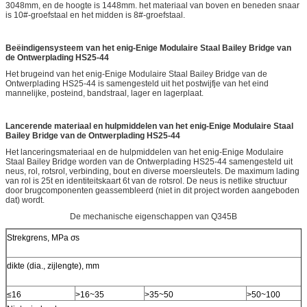
3048mm, en de hoogte is 1448mm. het materiaal van boven en beneden snaar
is 10#-groefstaal en het midden is 8#-groefstaal.
Beëindigensysteem van het enig-Enige Modulaire Staal Bailey Bridge van
de Ontwerplading HS25-44
Het brugeind van het enig-Enige Modulaire Staal Bailey Bridge van de
Ontwerplading HS25-44 is samengesteld uit het postwijfje van het eind
mannelijke, posteind, bandstraal, lager en lagerplaat.
Lancerende materiaal en hulpmiddelen van het enig-Enige Modulaire Staal
Bailey Bridge van de Ontwerplading HS25-44
Het lanceringsmateriaal en de hulpmiddelen van het enig-Enige Modulaire
Staal Bailey Bridge worden van de Ontwerplading HS25-44 samengesteld uit
neus, rol, rotsrol, verbinding, bout en diverse moersleutels. De maximum lading
van rol is 25t en identiteitskaart 6t van de rotsrol. De neus is netlike structuur
door brugcomponenten geassembleerd (niet in dit project worden aangeboden
dat) wordt.
De mechanische eigenschappen van Q345B
Strekgrens, MPa σs
dikte (dia., zijlengte), mm
≤16
>16~35
>35~50
>50~100