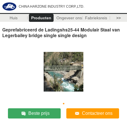
CHINA HARZONE INDUSTRY CORP.,LTD.
Huis
Producten
Ongeveer ons
Fabrieksreis
>>
Geprefabriceerd de Ladingshs25-44 Modulair Staal van
Legerbailey bridge single single design
Beste prijs
Contacteer ons