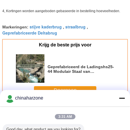
4, Kortingen worden aangeboden gebaseerde in bestelling hoeveelheden.
stijve kaderbrug
straalbrug
Markeringen:
,
,
Geprefabriceerde Deltabrug
Krijg de beste prijs voor
Geprefabriceerd de Ladingshs25-
44 Modulair Staal van
Legerbailey bridge single single
design
Doorgaan
chinaharzone
Baileybrug
Meer
3:31 AM
Good day, what product are you looking for?