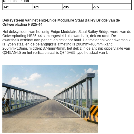
Niet minder dan
345
325
295
275
Deksysteem van het enig-Enige Modulaire Staal Bailey Bridge van de
Ontwerplading HS25-44
Het deksysteem van het enig-Enige Modulaire Staal Bailey Bridge wordt van de
Ontwerplading HS25-44 samengesteld uit dwarsbalk, dek en rand. De
dwarsbalk verbindt aan paneel en dek door bout. Het materiaal voor dwarsbalk
is Typeh staal en de belangrijkste afmeting is 200mm×400mm (kant:
200mm×13mm, midden: 374mm×8mm, het dek zijn de antislip oppervlakte van
Q345Aδ4.5 en het verticale staal is Q345Aδ5-type het staal van U.