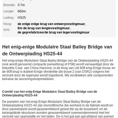
Breedte:
3.7m
Lengte:
660m
Lading:
HS25
de enige enige brug van ontwerpvestingmuur
Hoog
,
6m de brug van lengtevestingmuur
,
licht:
de geprefabriceerde brug van legervestingmuur
Het enig-enige Modulaire Staal Bailey Bridge van
de Ontwerplading HS25-44
Het enig-enige Modulaire Staal Bailey Bridge van de Ontwerplading HS25-44
(ook wordt genoemd compacte paneelbrug of PSB) wordt vervaardigd door de
Industrie Corp. van China Harzone, is de brug van Ltd 60ft enig-Enige bouw, en
de 90ft brug is dubbel-Enige Versterkte die bouw 2 (van DSR2) volgens het
verzoek door de eigenaar wordt ingediend. Wij verstrekken alle componenten
behalve de lanceringshulpmiddelen.
Comité van het enig-Enige Modulaire Staal Bailey Bridge van de
Ontwerplading HS25-44
De panelen van het enig-Enige Modulaire Staal Bailey Bridge van de
Ontwerplading HS25-44 zijn monolithische die eenheid in de fabriek wordt en
door paneelspeld wordt geassembleerd gelast die op de bouwwerf, en de
belangrijkste structuren worden geassembleerd overeenstemmend met het
verzoek van spanwijdte en het laden. De is het gat aan gat afstand van paneel