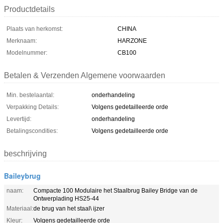
Productdetails
Plaats van herkomst:
CHINA
Merknaam:
HARZONE
Modelnummer:
CB100
Betalen & Verzenden Algemene voorwaarden
Min. bestelaantal:
onderhandeling
Verpakking Details:
Volgens gedetailleerde orde
Levertijd:
onderhandeling
Betalingscondities:
Volgens gedetailleerde orde
beschrijving
Baileybrug
naam:
Compacte 100 Modulaire het Staalbrug Bailey Bridge van de
Ontwerplading HS25-44
Materiaal:
de brug van het staal\ ijzer
Kleur:
Volgens gedetailleerde orde