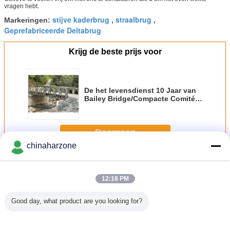
vragen hebt.
stijve kaderbrug
straalbrug
Markeringen:
,
,
Geprefabriceerde Deltabrug
Krijg de beste prijs voor
De het levensdienst 10 Jaar van
Bailey Bridge/Compacte Comité
Brug
Doorgaan
chinaharzone
Baileybrug
Meer
12:18 PM
Good day, what product are you looking for?
brug van
De
Tijdelijke de
De dubbele
De tijdeli
tingmuur
geprefabriceerde
Brugberoeps van
Hangbrug van
va