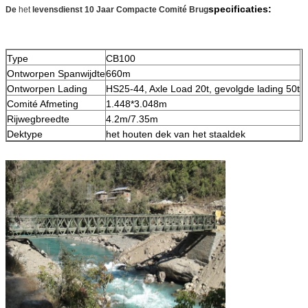
specificaties:
De
het
levensdienst 10 Jaar Compacte Comité Brug
Type
CB100
Ontworpen Spanwijdte
660m
Ontworpen Lading
HS25-44, Axle Load 20t, gevolgde lading 50t
Comité Afmeting
1.448*3.048m
Rijwegbreedte
4.2m/7.35m
Dektype
het houten dek van het staaldek