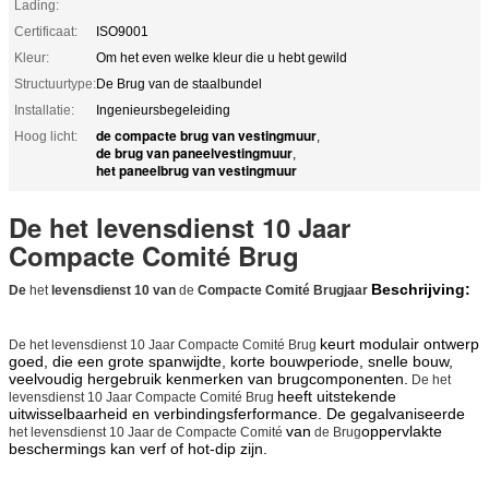
Lading:
Certificaat:
ISO9001
Kleur:
Om het even welke kleur die u hebt gewild
Structuurtype:
De Brug van de staalbundel
Installatie:
Ingenieursbegeleiding
de compacte brug van vestingmuur
Hoog licht:
,
de brug van paneelvestingmuur
,
het paneelbrug van vestingmuur
De het levensdienst 10 Jaar
Compacte Comité Brug
Beschrijving:
De
het
levensdienst 10 van
de
Compacte Comité Brugjaar
keurt modulair ontwerp
De het levensdienst 10 Jaar Compacte Comité Brug
goed, die een grote spanwijdte, korte bouwperiode, snelle bouw,
veelvoudig hergebruik kenmerken van brugcomponenten.
De het
heeft uitstekende
levensdienst 10 Jaar Compacte Comité Brug
uitwisselbaarheid en verbindingsferformance. De gegalvaniseerde
van
oppervlakte
het levensdienst 10 Jaar de Compacte Comité
de Brug
beschermings kan verf of hot-dip zijn.