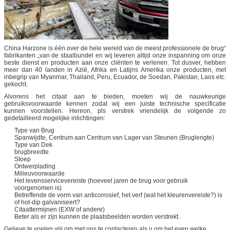
China Harzone is één over de hele wereld van de meest professionele de brug“
fabrikanten „van de staalbundel en wij leveren altijd onze inspanning om onze
beste dienst en producten aan onze cliënten te verlenen. Tot dusver, hebben
meer dan 40 landen in Azië, Afrika en Latijns Amerika onze producten, met
inbegrip van Myanmar, Thailand, Peru, Ecuador, de Soedan, Pakistan, Laos etc.
gekocht.
Alvorens het citaat aan te bieden, moeten wij de nauwkeurige
gebruiksvoorwaarde kennen zodat wij een juiste technische specificatie
kunnen voorstellen. Hereon, pls verstrek vriendelijk de volgende zo
gedetailleerd mogelijke inlichtingen:
Type van Brug
Spanwijdte, Centrum aan Centrum van Lager van Steunen (Bruglengte)
Type van Dek
brugbreedte
Stoep
Ontwerplading
Milieuvoorwaarde
Het levensservicevereiste (hoeveel jaren de brug voor gebruik
voorgenomen is)
Betreffende de vorm van anticorrosief, het verf (wat het kleurenvereiste?) is
of hot-dip galvaniseert?
Citaattermijnen (EXW of andere)
Beter als er zijn kunnen de plaatsbeelden worden verstrekt.
Gelieve te voelen vrij om met ons te contacteren als u om het even welke