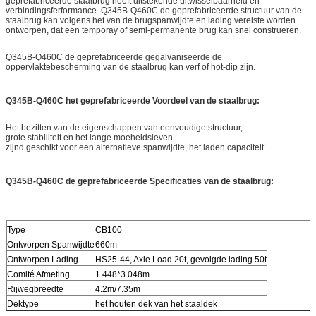
geprefabriceerde staalbrug heeft uitstekende uitwisselbaarheid en
verbindingsferformance. Q345B-Q460C de geprefabriceerde structuur van de
staalbrug kan volgens het van de brugspanwijdte en lading vereiste worden
ontworpen, dat een temporay of semi-permanente brug kan snel construeren.
Q345B-Q460C de geprefabriceerde gegalvaniseerde de
oppervlaktebescherming van de staalbrug kan verf of hot-dip zijn.
Q345B-Q460C het geprefabriceerde Voordeel van de staalbrug:
Het bezitten van de eigenschappen van eenvoudige structuur,
grote stabiliteit en het lange moeheidsleven
zijnd geschikt voor een alternatieve spanwijdte, het laden capaciteit
Q345B-Q460C de geprefabriceerde Specificaties van de staalbrug:
Type
CB100
Ontworpen Spanwijdte
660m
Ontworpen Lading
HS25-44, Axle Load 20t, gevolgde lading 50t
Comité Afmeting
1.448*3.048m
Rijwegbreedte
4.2m/7.35m
Dektype
het houten dek van het staaldek