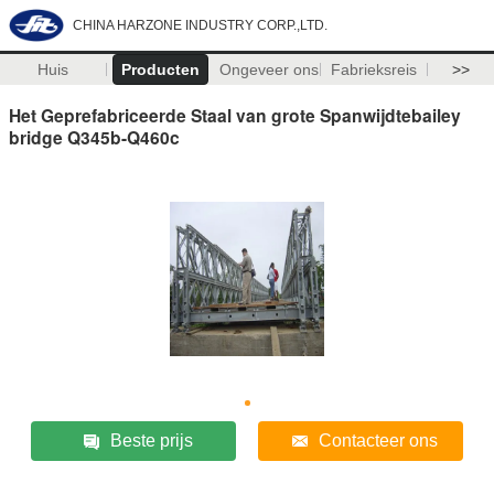
CHINA HARZONE INDUSTRY CORP.,LTD.
Huis
Producten
Ongeveer ons
Fabrieksreis
>>
Het Geprefabriceerde Staal van grote Spanwijdtebailey
bridge Q345b-Q460c
Beste prijs
Contacteer ons