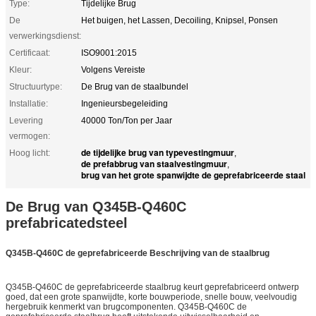
Type:
Tijdelijke Brug
De
Het buigen, het Lassen, Decoiling, Knipsel, Ponsen
verwerkingsdienst:
Certificaat:
ISO9001:2015
Kleur:
Volgens Vereiste
Structuurtype:
De Brug van de staalbundel
Installatie:
Ingenieursbegeleiding
Levering
40000 Ton/Ton per Jaar
vermogen:
de tijdelijke brug van typevestingmuur
Hoog licht:
,
de prefabbrug van staalvestingmuur
,
brug van het grote spanwijdte de geprefabriceerde staal
De Brug van Q345B-Q460C
prefabricatedsteel
Q345B-Q460C de geprefabriceerde Beschrijving van de staalbrug
Q345B-Q460C de geprefabriceerde staalbrug keurt geprefabriceerd ontwerp
goed, dat een grote spanwijdte, korte bouwperiode, snelle bouw, veelvoudig
hergebruik kenmerkt van brugcomponenten. Q345B-Q460C de