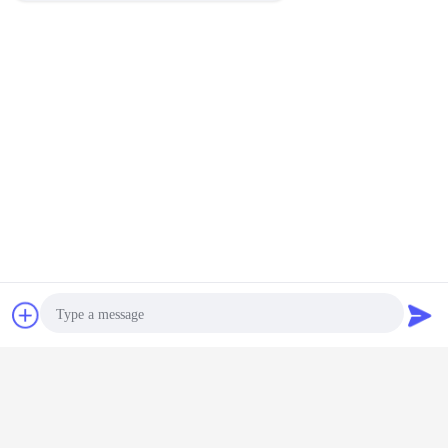
Chat
Vraag een offerte
stijve kaderbrug
straalbrug
aan
Markeringen:
,
,
Geprefabriceerde Deltabrug
Krijg de beste prijs voor
Photo