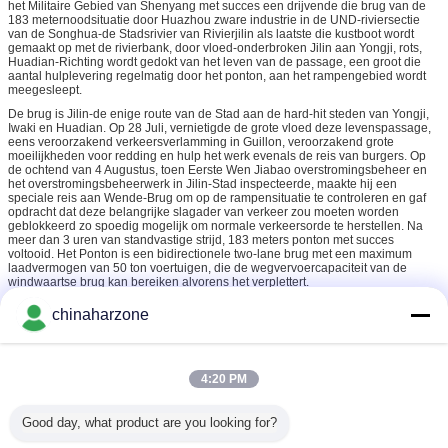
het Militaire Gebied van Shenyang met succes een drijvende die brug van de
183 meternoodsituatie door Huazhou zware industrie in de UND-riviersectie
van de Songhua-de Stadsrivier van Rivierjilin als laatste die kustboot wordt
gemaakt op met de rivierbank, door vloed-onderbroken Jilin aan Yongji, rots,
Huadian-Richting wordt gedokt van het leven van de passage, een groot die
aantal hulplevering regelmatig door het ponton, aan het rampengebied wordt
meegesleept.
De brug is Jilin-de enige route van de Stad aan de hard-hit steden van Yongji,
Iwaki en Huadian. Op 28 Juli, vernietigde de grote vloed deze levenspassage,
eens veroorzakend verkeersverlamming in Guillon, veroorzakend grote
moeilijkheden voor redding en hulp het werk evenals de reis van burgers. Op
de ochtend van 4 Augustus, toen Eerste Wen Jiabao overstromingsbeheer en
het overstromingsbeheerwerk in Jilin-Stad inspecteerde, maakte hij een
speciale reis aan Wende-Brug om op de rampensituatie te controleren en gaf
opdracht dat deze belangrijke slagader van verkeer zou moeten worden
geblokkeerd zo spoedig mogelijk om normale verkeersorde te herstellen. Na
meer dan 3 uren van standvastige strijd, 183 meters ponton met succes
voltooid. Het Ponton is een bidirectionele two-lane brug met een maximum
laadvermogen van 50 ton voertuigen, die de wegvervoercapaciteit van de
windwaartse brug kan bereiken alvorens het verplettert.
stijve kaderbrug
straalbrug
Markeringen:
,
,
chinaharzone
Geprefabriceerde Deltabrug
Krijg de beste prijs voor
4:20 PM
Good day, what product are you looking for?
Breedte 4.2m Bailey Bridge