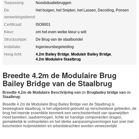
Toepassing:
Noodsituatiebruggen
De
Het buigen, het Snijden, het Lassen, Decoiling, Ponsen
verwerkingsdienst:
Certificaat:
ISO9001
Kleur:
om het even welke kleur u wilt
Structuurtype:
De Brug van de staalbundel
Installatie:
Ingenieursbegeleiding
4.2m Bailey Bridge
Modulair Bailey Bridge
Hoog licht:
,
,
4.2m Modulaire Staalbrug
Breedte 4.2m de Modulaire Brug
Bailey Bridge van de Staalbrug
Breedte 4.2m de Modulaire Beschrijving van
de
Brugbailey bridge van
de
Staalbrug:
Breedte 4.2m de Modulaire Brug Bailey Bridge van de Staalbrug is
beweegbare staalbrug, is het uitgebreid gebruikt op verscheidene gebieden, de
brug het meeste essentiële kenmerk een verscheidenheid van spanwijdten
moet bereiken, laadvermogen, lichte en handige componenten dragen,
gemakkelijk te ontmantelen en het sterke aanpassingsvermogen kan snel met
bescheiden hulpmiddelen en arbeidskrachten worden verwezenlijkt.