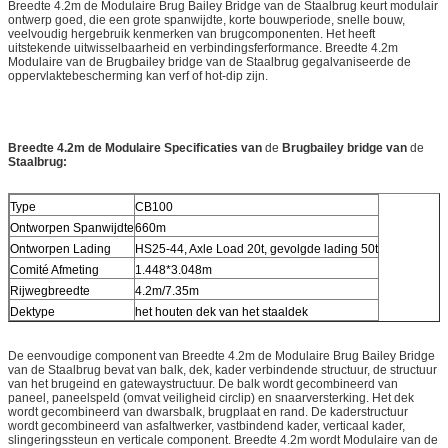
Breedte 4.2m de Modulaire Brug Bailey Bridge van de Staalbrug keurt modulair
ontwerp goed, die een grote spanwijdte, korte bouwperiode, snelle bouw,
veelvoudig hergebruik kenmerken van brugcomponenten. Het heeft
uitstekende uitwisselbaarheid en verbindingsferformance. Breedte 4.2m
Modulaire van de Brugbailey bridge van de Staalbrug gegalvaniseerde de
oppervlaktebescherming kan verf of hot-dip zijn.
Breedte 4.2m de Modulaire
Specificaties
van
de
Brugbailey bridge van
de
Staalbrug
:
Type
CB100
Ontworpen Spanwijdte
660m
Ontworpen Lading
HS25-44, Axle Load 20t, gevolgde lading 50t
Comité Afmeting
1.448*3.048m
Rijwegbreedte
4.2m/7.35m
Dektype
het houten dek van het staaldek
De eenvoudige component van Breedte 4.2m de Modulaire Brug Bailey Bridge
van de Staalbrug bevat van balk, dek, kader verbindende structuur, de structuur
van het brugeind en gatewaystructuur. De balk wordt gecombineerd van
paneel, paneelspeld (omvat veiligheid circlip) en snaarversterking. Het dek
wordt gecombineerd van dwarsbalk, brugplaat en rand. De kaderstructuur
wordt gecombineerd van asfaltwerker, vastbindend kader, verticaal kader,
slingeringssteun en verticale component. Breedte 4.2m wordt Modulaire van de