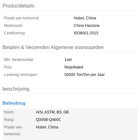
Productdetails
Plaats van herkomst:
Hubei, China
Merknaam:
China Harzone
Certificering:
ISO9001:2015
Betalen & Verzenden Algemene voorwaarden
Min. bestelaantal:
1set
Prijs:
Negotiated
Levering vermogen:
50000 Ton/Ton per Jaar
beschrijving
Baileybrug
Norm:
AiSi, ASTM, BS, GB
Rang:
Q345B-Q460C
Plaats van
Hubei, China
herkomst: