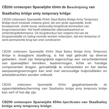
CB200 ontworpen Spanwijdte 654m de
van
Beschrijving
Staalbailey bridge army temporary bridge
:
CB200 ontworpen Spanwijdte 654m Staal Bailey Bridge Army Temporary
Bridge
keurt modulair ontwerp goed, die een grote spanwijdte, korte
bouwperiode, snelle bouw, veelvoudig hergebruik kenmerken van
brugcomponenten. Het heeft uitstekende uitwisselbaarheid en
verbindingsferformance. De brugstructuur kan volgens het van de
brugspanwijdte en lading vereiste worden ontworpen, dat een temporay of
semi-permanente brug kan snel construeren.
CB200 ontworpen Spanwijdte 654m Staal Bailey Bridge Army Temporary
is draagbare staalbrug, is het wijd gebruikt op diverse
Bridge
gebieden, moet zijn belangrijkste eigenschap een verscheidenheid
van spanwijdten bereiken, laadvermogen, lichte en handige
componenten dragen, gemakkelijk te ontmantelen en het sterke
aanpassingsvermogen kan snel met eenvoudige hulpmiddelen en
arbeidskrachten worden voltooid.
gegalvaniseerde
CB200 ontworpen Spanwijdte 654m
de
oppervlaktebescherming van
Staalbailey bridge army temporary bridge
kan verf of hot-dip zijn.
CB200 ontworpen Spanwijdte 654m
van Staalbailey
Specificaties
bridge army temporary bridge
: