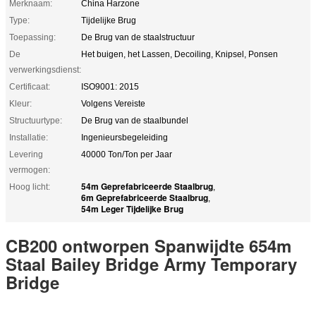
Merknaam:
China Harzone
Type:
Tijdelijke Brug
Toepassing:
De Brug van de staalstructuur
De
Het buigen, het Lassen, Decoiling, Knipsel, Ponsen
verwerkingsdienst:
Certificaat:
ISO9001: 2015
Kleur:
Volgens Vereiste
Structuurtype:
De Brug van de staalbundel
Installatie:
Ingenieursbegeleiding
Levering
40000 Ton/Ton per Jaar
vermogen:
54m Geprefabriceerde Staalbrug
Hoog licht:
,
6m Geprefabriceerde Staalbrug
,
54m Leger Tijdelijke Brug
CB200 ontworpen Spanwijdte 654m
Staal Bailey Bridge Army Temporary
Bridge