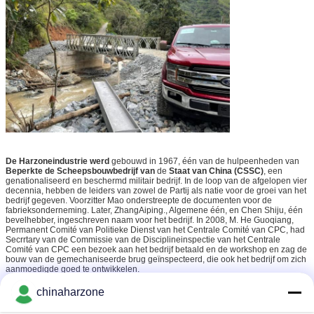
De Harzoneindustrie werd
gebouwd in 1967, één van de hulpeenheden van
Beperkte de Scheepsbouwbedrijf van
de
Staat van China (CSSC)
, een
genationaliseerd en beschermd militair bedrijf. In de loop van de afgelopen vier
decennia, hebben de leiders van zowel de Partij als natie voor de groei van het
bedrijf gegeven. Voorzitter Mao onderstreepte de documenten voor de
fabrieksonderneming. Later, ZhangAiping., Algemene één, en Chen Shiju, één
bevelhebber, ingeschreven naam voor het bedrijf. In 2008, M. He Guoqiang,
Permanent Comité van Politieke Dienst van het Centrale Comité van CPC, had
Secrrtary van de Commissie van de Disciplineinspectie van het Centrale
Comité van CPC een bezoek aan het bedrijf betaald en de workshop en zag de
bouw van de gemechaniseerde brug geïnspecteerd, die ook het bedrijf om zich
aanmoedigde goed te ontwikkelen.
stijve kaderbrug
straalbrug
Markeringen:
,
,
chinaharzone
Geprefabriceerde Deltabrug