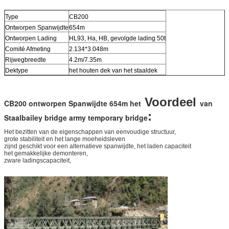
Type
CB200
Ontworpen Spanwijdte
654m
Ontworpen Lading
HL93, Ha, HB, gevolgde lading 50t
Comité Afmeting
2.134*3.048m
Rijwegbreedte
4.2m/7.35m
Dektype
het houten dek van het staaldek
Voordeel
CB200 ontworpen Spanwijdte 654m het
van
:
Staalbailey bridge army temporary bridge
Het bezitten van de eigenschappen van eenvoudige structuur,
grote stabiliteit en het lange moeheidsleven
zijnd geschikt voor een alternatieve spanwijdte, het laden capaciteit
het gemakkelijke demonteren,
zware ladingscapaciteit,