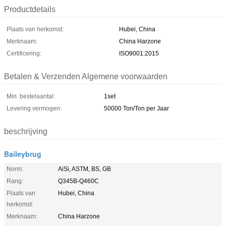
Productdetails
Plaats van herkomst:
Hubei, China
Merknaam:
China Harzone
Certificering:
ISO9001:2015
Betalen & Verzenden Algemene voorwaarden
Min. bestelaantal:
1set
Levering vermogen:
50000 Ton/Ton per Jaar
beschrijving
Baileybrug
Norm:
AiSi, ASTM, BS, GB
Rang:
Q345B-Q460C
Plaats van
Hubei, China
herkomst:
Merknaam:
China Harzone