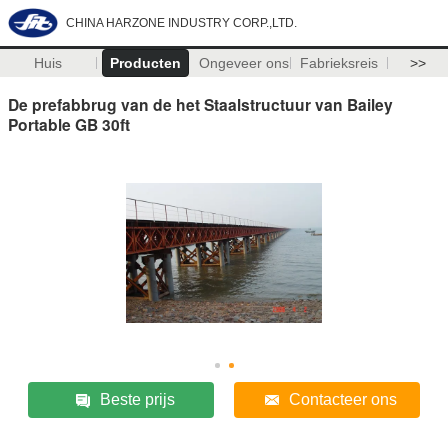
CHINA HARZONE INDUSTRY CORP.,LTD.
Huis
Producten
Ongeveer ons
Fabrieksreis
>>
De prefabbrug van de het Staalstructuur van Bailey
Portable GB 30ft
Beste prijs
Contacteer ons