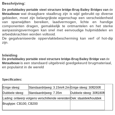
Beschrijving:
De prefabbailey portable steel structure bridge-Brug Bailey Bridges van
de
wat draagbare staalbrug zijn is wijd gebruikt op diverse
Metaalbouw
gebieden, moet zijn belangrijkste eigenschap een verscheidenheid
van spanwijdten bereiken, laadvermogen, lichte en handige
componenten dragen, gemakkelijk te ontmantelen en het sterke
aanpassingsvermogen kan snel met eenvoudige hulpmiddelen en
arbeidskrachten worden voltooid.
De gegalvaniseerde oppervlaktebescherming kan verf of hot-dip
zijn.
Inleiding
De prefabbailey portable steel structure bridge-Brug Bailey Bridge van
de
is een standaard uitgebreid goedgekeurd brugmateriaal,
Metaalbouw
en populairst in de wereld
Specificaties:
Enige steeg:
Standaardrijweg: 3.15m/4.2m
Enige steeg: 30ft200ft
Dubbele steeg:
Standaardrijweg: 7.35m
Dubbele steeg: 30ft180ft
Lading: ontwerp volgens verschillende vereisten
Dek: staaldek/houtdek
Brugtype: CB100, CB200