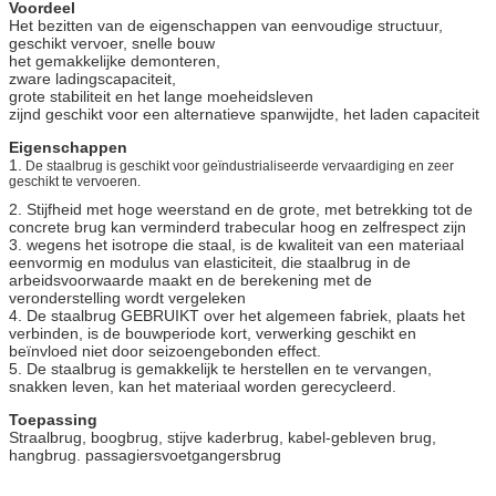
Voordeel
Het bezitten van de eigenschappen van eenvoudige structuur,
geschikt vervoer, snelle bouw
het gemakkelijke demonteren,
zware ladingscapaciteit,
grote stabiliteit en het lange moeheidsleven
zijnd geschikt voor een alternatieve spanwijdte, het laden capaciteit
Eigenschappen
1.
De staalbrug is geschikt voor geïndustrialiseerde vervaardiging en zeer
geschikt te vervoeren.
2. Stijfheid met hoge weerstand en de grote, met betrekking tot de
concrete brug kan verminderd trabecular hoog en zelfrespect zijn
3. wegens het isotrope die staal, is de kwaliteit van een materiaal
eenvormig en modulus van elasticiteit, die staalbrug in de
arbeidsvoorwaarde maakt en de berekening met de
veronderstelling wordt vergeleken
4. De staalbrug GEBRUIKT over het algemeen fabriek, plaats het
verbinden, is de bouwperiode kort, verwerking geschikt en
beïnvloed niet door seizoengebonden effect.
5. De staalbrug is gemakkelijk te herstellen en te vervangen,
snakken leven, kan het materiaal worden gerecycleerd.
Toepassing
Straalbrug, boogbrug, stijve kaderbrug, kabel-gebleven brug,
hangbrug. passagiersvoetgangersbrug