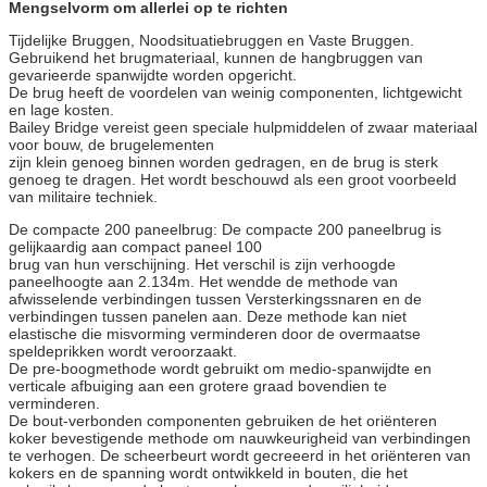
Mengselvorm om allerlei op te richten
Tijdelijke Bruggen, Noodsituatiebruggen en Vaste Bruggen.
Gebruikend het brugmateriaal, kunnen de hangbruggen van
gevarieerde spanwijdte worden opgericht.
De brug heeft de voordelen van weinig componenten, lichtgewicht
en lage kosten.
Bailey Bridge vereist geen speciale hulpmiddelen of zwaar materiaal
voor bouw, de brugelementen
zijn klein genoeg binnen worden gedragen, en de brug is sterk
genoeg te dragen. Het wordt beschouwd als een groot voorbeeld
van militaire techniek.
De compacte 200 paneelbrug: De compacte 200 paneelbrug is
gelijkaardig aan compact paneel 100
brug van hun verschijning. Het verschil is zijn verhoogde
paneelhoogte aan 2.134m. Het wendde de methode van
afwisselende verbindingen tussen Versterkingssnaren en de
verbindingen tussen panelen aan. Deze methode kan niet
elastische die misvorming verminderen door de overmaatse
speldeprikken wordt veroorzaakt.
De pre-boogmethode wordt gebruikt om medio-spanwijdte en
verticale afbuiging aan een grotere graad bovendien te
verminderen.
De bout-verbonden componenten gebruiken de het oriënteren
koker bevestigende methode om nauwkeurigheid van verbindingen
te verhogen. De scheerbeurt wordt gecreeerd in het oriënteren van
kokers en de spanning wordt ontwikkeld in bouten, die het