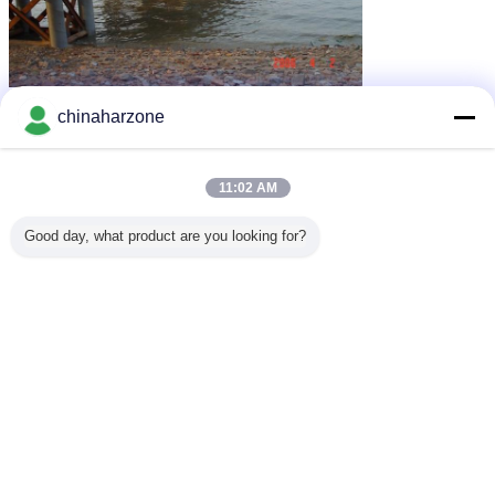
stijve kaderbrug
straalbrug
Markeringen:
,
,
chinaharzone
Geprefabriceerde Deltabrug
Krijg de beste prijs voor
11:02 AM
Good day, what product are you looking for?
De prefabbrug van de het
Staalstructuur van Bailey
Portable GB 30ft
Doorgaan
Baileybrug
Meer