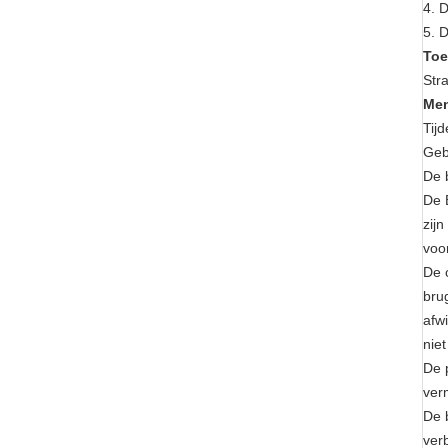
4. 
5. 
Toe
Str
Men
Tij
Geb
De 
De 
zij
voor
De 
bru
afw
nie
De 
ver
De 
ver