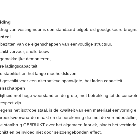
eiding
Brug van vestingmuur is een standaard uitgebreid goedgekeurd brugmate
rdeel
 bezitten van de eigenschappen van eenvoudige structuur,
chikt vervoer, snelle bouw
 gemakkelijke demonteren,
re ladingscapaciteit,
e stabiliteit en het lange moeheidsleven
d geschikt voor een alternatieve spanwijdte, het laden capaciteit
enschappen
Stijfheid met hoge weerstand en de grote, met betrekking tot de concre
respect zijn
egens het isotrope staal, is de kwaliteit van een materiaal eenvormig en
arbeidsvoorwaarde maakt en de berekening die met de veronderstellin
De staalbrug GEBRUIKT over het algemeen fabriek, plaats het verbinden
chikt en beïnvloed niet door seizoengebonden effect.