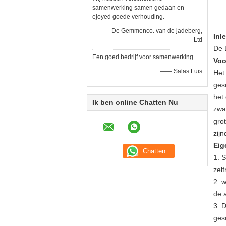
samenwerking samen gedaan en
ejoyed goede verhouding.
—— De Gemmenco. van de jadeberg,
Inl
Ltd
De 
Een goed bedrijf voor samenwerking.
Voo
—— Salas Luis
Het
ges
het
Ik ben online Chatten Nu
zwa
grot
zijn
Eig
1. 
zelf
2. w
de 
3. 
ges