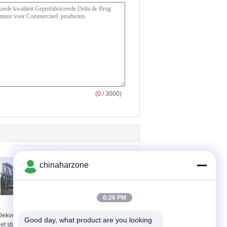
(
0
/ 3000)
chinaharzone
6:26 PM
Van het
De Brug van de het
Dekvestingmuur van
Staalbundel van
Good day, what product are you looking 
et stabiliteitshout de
Vestingmuur van het