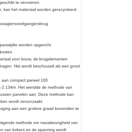
geschikt te vervoeren.
en, kan het materiaal worden gerecycleerd.
passagiersvoetgangersbrug
panwijdte worden opgericht.
kosten.
teriaal voor bouw, de brugelementen
 dragen. Het wordt beschouwd als een groot
g aan compact paneel 100
aan 2.134m. Het wendde de methode van
 tussen panelen aan. Deze methode kan
ikken wordt veroorzaakt.
uiging aan een grotere graad bovendien te
stigende methode om nauwkeurigheid van
ren van kokers en de spanning wordt