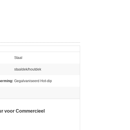
Staal
staaldek/houtdek
herming:
Gegalvaniseerd Hot-dip
uur voor Commercieel