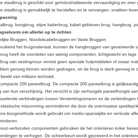
De staalbrug is geschikt voor geïndustrialiseerde vervaardiging en zeer 
De staalbrug is gemakkelijk te herstellen en te vervangen, snakken lev
passing
aalbrug, boogbrug, stijve kaderbrug, kabel-gebleven brug, hangbrug. 
gselvorm om allerlei op te richten
delijke Bruggen, Noodsituatiebruggen en Vaste Bruggen.
ruikend het brugmateriaal, kunnen de hangbruggen van gevarieerde s
brug heeft de voordelen van weinig componenten, lichtgewicht en lage 
Brug van vestingmuur vereist geen speciale hulpmiddelen of zwaar ma
n klein genoeg binnen worden gedragen, en de brug is sterk genoeg te
beeld van militaire techniek.
compacte 200 paneelbrug: De compacte 200 paneelbrug is gelijkaardi
g van hun verschijning. Het verschil is zijn verhoogde paneelhoogte 
isselende verbindingen tussen Versterkingssnaren en de verbindingen
t elastische misvorming verminderen die door de overmaatse speldepr
pre-boogmethode wordt gebruikt om medio-spanwijdte en verticale afb
minderen.
bout-verbonden componenten gebruiken de het oriënteren koker beve
bindingen te verhogen. De scheerbeurt wordt gecreeerd in het oriënte