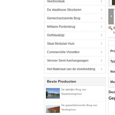
Veerbootaak
De staalbouw Structuren
Gemechaniseerde Brug
Militaire Pontonbrug
G
H
Golfstaalpijp
Staal Modulair Huis
Pr
Commerciële Visnetten
Vervoer Semi Aanhangwagen
Ty
Het Materiaal van de vloedredding
No
Beste Producten
Ma
De tijdelijke Brug van
De
Staalvestingmuur
Gep
De geprefabriceerde Brug van
Vestingmuur