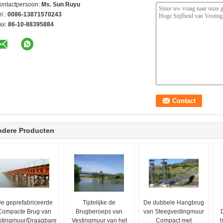
ontactpersoon:
Ms. Sun Ruyu
l.:
0086-13871570243
ax:
86-10-88395884
ndere Producten
e geprefabriceerde
Tijdelijke de
De dubbele Hangbrug
Compacte Brug van
Brugberoeps van
van Steegvestingmuur
stingmuur/Draagbare
Vestingmuur van het
Compact met
h