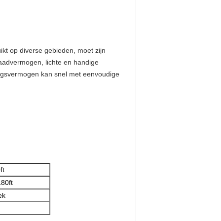
uikt op diverse gebieden, moet zijn
laadvermogen, lichte en handige
ingsvermogen kan snel met eenvoudige
ft
80ft
ek