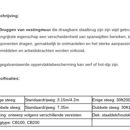
eschrijving:
Bruggen van vestingmuur
die draagbare staalbrug zijn zijn wijd gebr
angrijkste eigenschap een verscheidenheid van spanwijdten bereiken, 
ponenten dragen, gemakkelijk te ontmantelen en het sterke aanpass
pmiddelen en arbeidskrachten worden voltooid.
gegalvaniseerde oppervlaktebescherming kan verf of hot-dip zijn.
ecificaties:
ge steeg:
Standaardrijweg: 3.15m/4.2m
Enige steeg: 30ft200
bele steeg:
Standaardrijweg: 7.35m
Dubbele steeg: 30ft1
ing: ontwerp volgens verschillende vereisten
Dek: staaldek/houtd
gtype: CB100, CB200