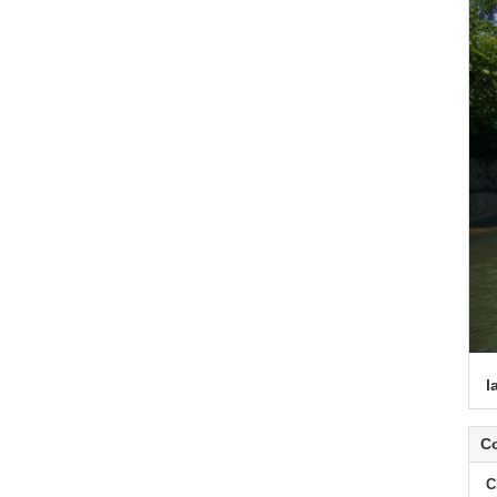
l
C
C