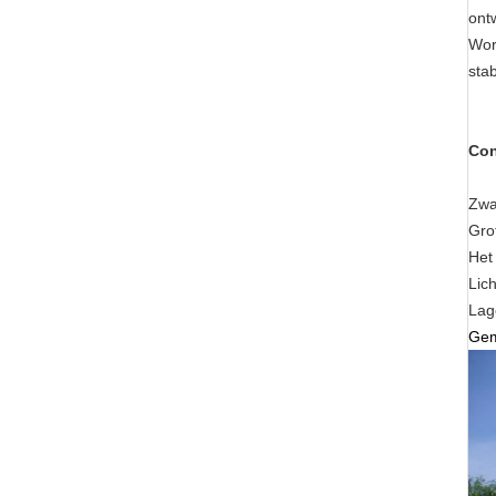
ont
Wor
stab
Con
Zwa
Grot
Het
Lic
La
Gem