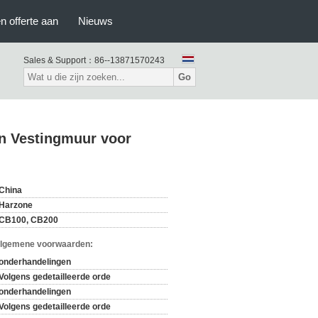
n offerte aan
Nieuws
Sales & Support：
86--13871570243
Go
an Vestingmuur voor
China
Harzone
CB100, CB200
Algemene voorwaarden:
onderhandelingen
Volgens gedetailleerde orde
onderhandelingen
Volgens gedetailleerde orde