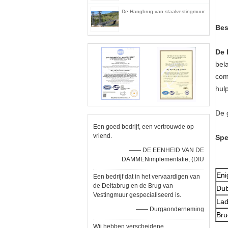
De Hangbrug van staalvestingmuur
B
De 
bel
com
hul
De 
Een goed bedrijf, een vertrouwde op
vriend.
Sp
—— DE EENHEID VAN DE
DAMMENimplementatie, (DIU
Eni
Een bedrijf dat in het vervaardigen van
de Deltabrug en de Brug van
Dub
Vestingmuur gespecialiseerd is.
Lad
—— Durgaonderneming
Bru
Wij hebben verscheidene