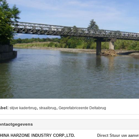
,
,
abel:
stijve kaderbrug
straalbrug
Geprefabriceerde Deltabrug
ontactgegevens
HINA HARZONE INDUSTRY CORP.,LTD.
Direct Stuur uw aanv