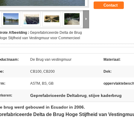
Contact
rote Afbeelding :
Geprefabriceerde Delta de Brug
oge Stijfheid van Vestingmuur voor Commercieel
oductnaam:
De Brug van vestingmuur
Materiaal:
pe:
CB100, CB200
Dek:
rm:
ASTM, BS, GB
oppervlaktebesc
Geprefabriceerde Deltabrug
stijve kaderbrug
rkeren:
,
ze brug werd gebouwd in Ecuador in 2006.
refabriceerde Delta de Brug Hoge Stijfheid van Vestingm