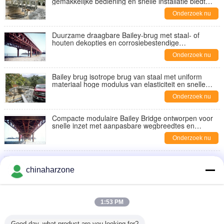
gemakkelijke bediening en snelle installatie biedt
voor tijdelijke overgangen en
Onderzoek nu
infrastructuurondersteuning
Duurzame draagbare Bailey-brug met staal- of
houten dekopties en corrosiebestendige
oppervlaktebescherming op lange termijn
Onderzoek nu
Bailey brug isotrope brug van staal met uniform
materiaal hoge modulus van elasticiteit en snelle
bouwperiode voor verschillende toepassingen
Onderzoek nu
Compacte modulaire Bailey Bridge ontworpen voor
snelle inzet met aanpasbare wegbreedtes en
oppervlaktebeschermingsopties
Onderzoek nu
Voorgefabriceerde Baileybrug van staal met snelle
montage met eenvoudige gereedschappen en
chinaharzone
arbeidskrachten geschikt voor tijdelijke en
Onderzoek nu
permanente
Geautomatiseerd brugsysteem met behulp van AI-
1:53 PM
gedreven algoritmen voor dynamische lading
aanpassing en verkeersoptimalisatie
Onderzoek nu
Good day, what product are you looking for?