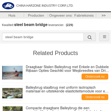
CHINA HARZONE INDUSTRY CORP.,LTD.
Huis
Producten
Ongeveer ons
Fabrieksreis
>>
steel beam bridge
Kwaliteit
leverancier.
(229)
Related Products
Draagbaar Stalen Baileybrug met Enkele en Dubbele
Rijbaan Opties Geschikt voor Wegbreedtes van Drie
tot Zeven Meter
Onderzoek nu
Baileybrug staalbrug met uniform isotropisch
materiaal en uitstekende elasticiteitsmodule voor een
stabiele draagkracht
Onderzoek nu
Compacte draagbare Baileybrug die een