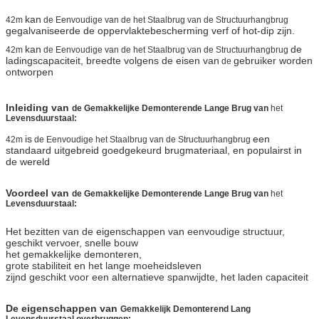
kan
42m
de Eenvoudige van de het Staalbrug van de Structuurhangbrug
gegalvaniseerde de oppervlaktebescherming verf of hot-dip zijn.
kan
de
42m
de Eenvoudige van de het Staalbrug van de Structuurhangbrug
ladingscapaciteit, breedte volgens de eisen van
gebruiker worden
de
ontworpen
Inleiding van
de Gemakkelijke Demonterende Lange Brug van
het
Levensduurstaal:
is
een
42m
de Eenvoudige het Staalbrug van de Structuurhangbrug
standaard uitgebreid goedgekeurd brugmateriaal, en populairst in
de wereld
Voordeel van
de Gemakkelijke Demonterende Lange Brug van
het
Levensduurstaal:
Het bezitten van de eigenschappen van eenvoudige structuur,
geschikt vervoer, snelle bouw
het gemakkelijke demonteren,
grote stabiliteit en het lange moeheidsleven
zijnd geschikt voor een alternatieve spanwijdte, het laden capaciteit
De eigenschappen van
Gemakkelijk Demonterend Lang
Levensduurstaal overbruggen: