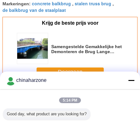
concrete balkbrug
stalen truss brug
Markeringen:
,
,
de balkbrug van de staalplaat
Krijg de beste prijs voor
Samengestelde Gemakkelijke het
Demonteren de Brug Lange
Levensduur van de Staalbalk
Doorgaan
chinaharzone
De Brug van de staalbalk
Meer
5:14 PM
Good day, what product are you looking for?
ug van
Permanent de
Geprefabriceerd
De permanente
De
van het
Brug
de Brug Concreet
Brug van Grider
geprefabr
taal
Samengesteld
Dek van de
van het Dekstaal
Brug va
Dek van de
Staalbalk voor
voor de Korte en
Staalb