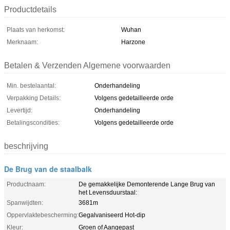
Productdetails
Plaats van herkomst:
Wuhan
Merknaam:
Harzone
Betalen & Verzenden Algemene voorwaarden
Min. bestelaantal:
Onderhandeling
Verpakking Details:
Volgens gedetailleerde orde
Levertijd:
Onderhandeling
Betalingscondities:
Volgens gedetailleerde orde
beschrijving
De Brug van de staalbalk
Productnaam:
De gemakkelijke Demonterende Lange Brug van
het Levensduurstaal:
Spanwijdten:
3681m
Oppervlaktebescherming:
Gegalvaniseerd Hot-dip
Kleur:
Groen of Aangepast