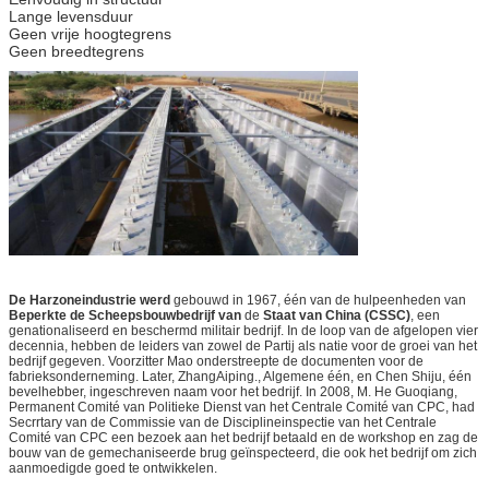
Lange levensduur
Geen vrije hoogtegrens
Geen breedtegrens
De Harzoneindustrie werd
gebouwd in 1967, één van de hulpeenheden van
Beperkte de Scheepsbouwbedrijf van
de
Staat van China (CSSC)
, een
genationaliseerd en beschermd militair bedrijf. In de loop van de afgelopen vier
decennia, hebben de leiders van zowel de Partij als natie voor de groei van het
bedrijf gegeven. Voorzitter Mao onderstreepte de documenten voor de
fabrieksonderneming. Later, ZhangAiping., Algemene één, en Chen Shiju, één
bevelhebber, ingeschreven naam voor het bedrijf. In 2008, M. He Guoqiang,
Permanent Comité van Politieke Dienst van het Centrale Comité van CPC, had
Secrrtary van de Commissie van de Disciplineinspectie van het Centrale
Comité van CPC een bezoek aan het bedrijf betaald en de workshop en zag de
bouw van de gemechaniseerde brug geïnspecteerd, die ook het bedrijf om zich
aanmoedigde goed te ontwikkelen.