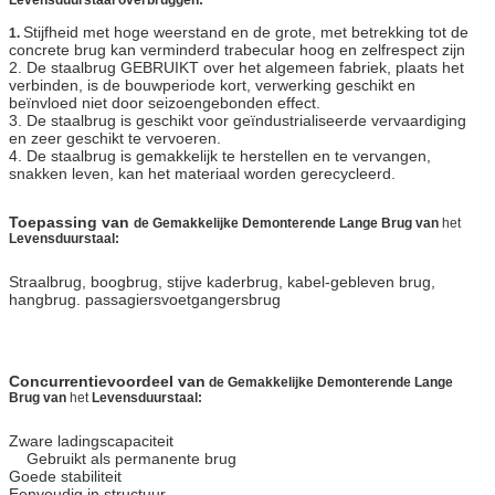
Stijfheid met hoge weerstand en de grote, met betrekking tot de
1.
concrete brug kan verminderd trabecular hoog en zelfrespect zijn
2. De staalbrug GEBRUIKT over het algemeen fabriek, plaats het
verbinden, is de bouwperiode kort, verwerking geschikt en
beïnvloed niet door seizoengebonden effect.
3. De staalbrug is geschikt voor geïndustrialiseerde vervaardiging
en zeer geschikt te vervoeren.
4. De staalbrug is gemakkelijk te herstellen en te vervangen,
snakken leven, kan het materiaal worden gerecycleerd.
Toepassing van
de Gemakkelijke Demonterende Lange Brug van
het
Levensduurstaal:
Straalbrug, boogbrug, stijve kaderbrug, kabel-gebleven brug,
hangbrug. passagiersvoetgangersbrug
Concurrentievoordeel van
de Gemakkelijke Demonterende Lange
Brug van
het
Levensduurstaal:
Zware ladingscapaciteit
Gebruikt als permanente brug
Goede
stabiliteit
Eenvoudig in structuur