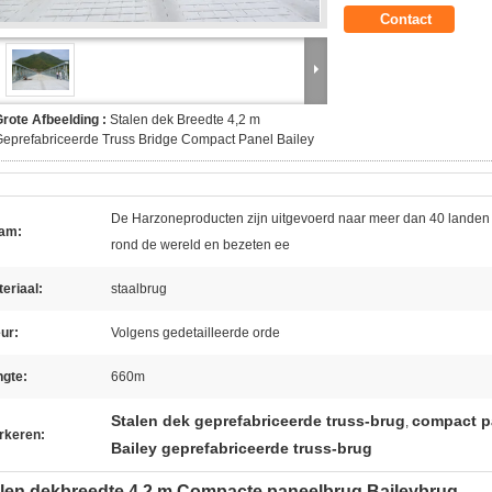
Contact
rote Afbeelding :
Stalen dek Breedte 4,2 m
eprefabriceerde Truss Bridge Compact Panel Bailey
De Harzoneproducten zijn uitgevoerd naar meer dan 40 landen
am:
rond de wereld en bezeten ee
eriaal:
staalbrug
ur:
Volgens gedetailleerde orde
ngte:
660m
Stalen dek geprefabriceerde truss-brug
compact pa
,
rkeren:
Bailey geprefabriceerde truss-brug
len dekbreedte 4,2 m Compacte paneelbrug Baileybrug