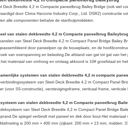
el Deck Breedte 4,2 m Compacte paneelbrug Bailey Bridge (ook wel 
vaardigd door China Harzone Industry Corp., Ltd. DSR2) constructie vo
den alle componenten behalve de starthulpmiddelen.
eel van stalen dekbreedte 4,2 m Compacte paneelbrug Baileybru
panelen van Steel Deck Breedte 4,2 m Compact Panel Bridge Bailey Bridg
geassembleerd door paneelpen op de bouwplaats, en de hoofdconstru
zoek van overspanning en belasting.De afstand van gat tot gat van he
het materiaal van omhoog en omlaag akkoord is 10# groefstaal en het 
amenlijke systemen van stalen dekbreedte 4,2 m compacte panee
 verbindingssysteem van Steel Deck Breedte 4,2 m Compact Panel Brid
er (voor SS-constructie), verstevigingsframe, verticaal frame, verticale
systeem van stalen dekbreedte 4,2 m Compacte paneelbrug Bail
 deksysteem van Steel Deck Breedte 4,2 m Compact Panel Bridge Bailey
eprand.De spiegel verbindt met paneel en dek door bout.Het materiaal v
fdafmeting is 200 mm × 400 mm (zijkant: 200 mm × 13 mm, midden: 