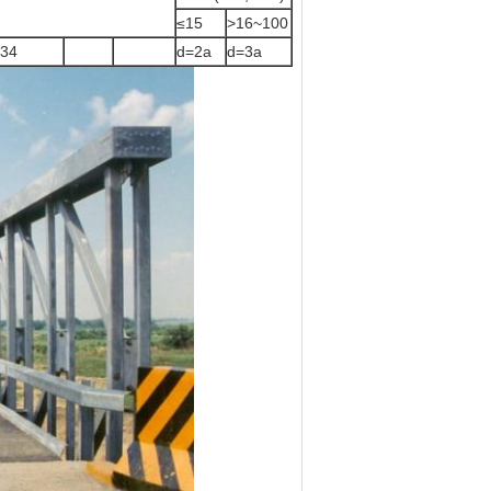
≤15
>16~100
34
d=2a
d=3a