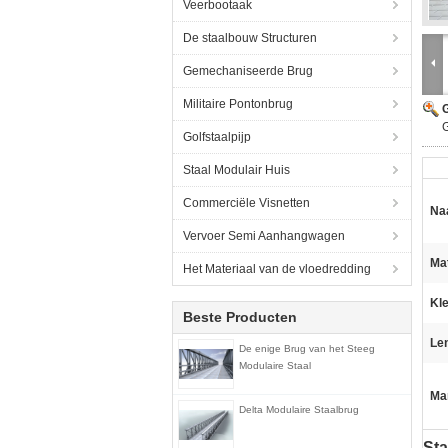
Veerbootaak
De staalbouw Structuren
Gemechaniseerde Brug
Militaire Pontonbrug
G
G
Golfstaalpijp
Staal Modulair Huis
Commerciële Visnetten
Na
Vervoer Semi Aanhangwagen
Mat
Het Materiaal van de vloedredding
Kle
Beste Producten
Le
De enige Brug van het Steeg
Modulaire Staal
Ma
Delta Modulaire Staalbrug
Sta