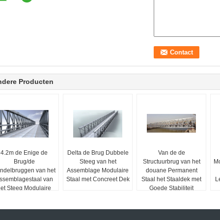
ndere Producten
4.2m de Enige de
Delta de Brug Dubbele
Van de de
Brug/de
Steeg van het
Structuurbrug van het
Mo
ndelbruggen van het
Assemblage Modulaire
douane Permanent
ssemblagestaal van
Staal met Concreet Dek
Staal het Staaldek met
L
et Steeg Modulaire
Goede Stabiliteit
Staal