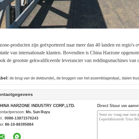
zone-producten zijn geëxporteerd naar meer dan 40 landen en regio's 
utatie van internationale klanten. Bovendien is China Harzone opgeno
ook de grootste gekwalificeerde leverancier van reddingsmachines van
,
,
abel:
de brug van de dekbundel
de bruggen van het assemblagestaal
stalen tru
ontactgegevens
HINA HARZONE INDUSTRY CORP.,LTD.
Direct Stuur uw aanv
ontactpersoon:
Ms. Sun Ruyu
l.:
0086-13871570243
ax:
86-10-88395884