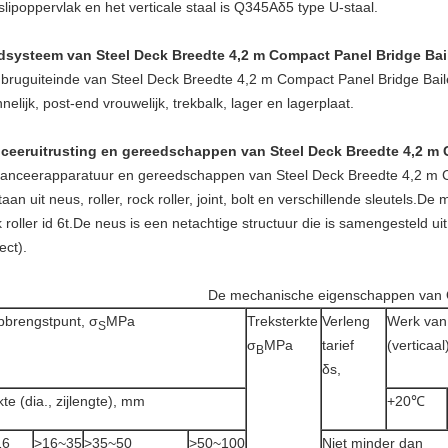
slipoppervlak en het verticale staal is Q345Aδ5 type U-staal.
dsysteem van Steel Deck Breedte 4,2 m Compact Panel Bridge Bai
 bruguiteinde van Steel Deck Breedte 4,2 m Compact Panel Bridge Bail
elijk, post-end vrouwelijk, trekbalk, lager en lagerplaat.
ceeruitrusting en gereedschappen van Steel Deck Breedte 4,2 m 
lanceerapparatuur en gereedschappen van Steel Deck Breedte 4,2 m C
aan ​​uit neus, roller, rock roller, joint, bolt en verschillende sleutels.D
k roller id 6t.De neus is een netachtige structuur die is samengesteld 
ect).
De mechanische eigenschappen van
brengstpunt, σ
MPa
Treksterkte
Verleng
Werk van
S
σ
MPa
tarief
(verticaal)
B
δs,
kte (dia., zijlengte), mm
+20℃
16
>16~35
>35~50
>50~100
Niet minder dan