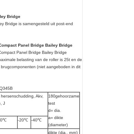
ley Bridge
ey Bridge is samengesteld uit post-end
Compact Panel Bridge Bailey Bridge
ompact Panel Bridge Bailey Bridge
e maximale belasting van de roller is 25t en de
uit brugcomponenten (niet aangeboden in dit
 Q345B
 hersenschudding, Akv,
180gehoorzame
, J
test
d= dia.
a= dikte
0℃
-20℃
-40℃
(diameter)
dikte (dia., mm)