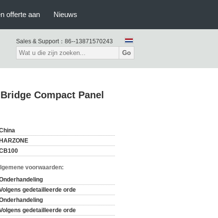
n offerte aan
Nieuws
Sales & Support：
86--13871570243
Go
s Bridge Compact Panel
China
HARZONE
CB100
Algemene voorwaarden:
Onderhandeling
Volgens gedetailleerde orde
Onderhandeling
Volgens gedetailleerde orde