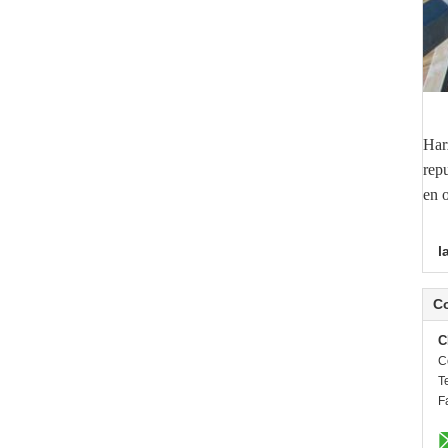
Har
rep
en 
l
C
C
C
Te
F