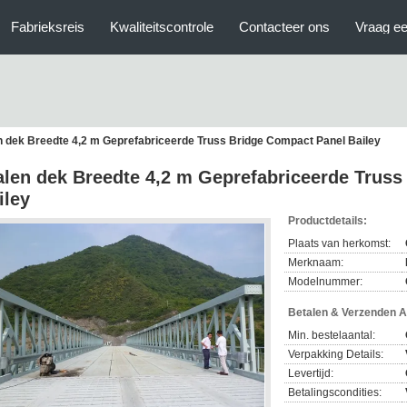
Fabrieksreis
Kwaliteitscontrole
Contacteer ons
Vraag ee
n dek Breedte 4,2 m Geprefabriceerde Truss Bridge Compact Panel Bailey
alen dek Breedte 4,2 m Geprefabriceerde Trus
iley
Productdetails:
Plaats van herkomst:
Merknaam:
Modelnummer:
Betalen & Verzenden 
Min. bestelaantal:
Verpakking Details:
Levertijd:
Betalingscondities: