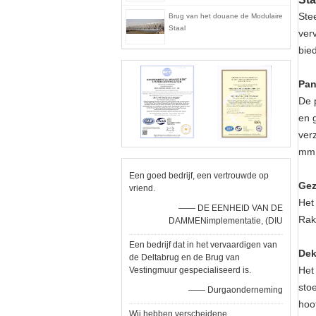
Ste
Brug van het douane de Modulaire
Staal
ver
bie
Pan
De 
en 
ver
mm.
Een goed bedrijf, een vertrouwde op
Gez
vriend.
Het
—— DE EENHEID VAN DE
Rak
DAMMENimplementatie, (DIU
Een bedrijf dat in het vervaardigen van
Dek
de Deltabrug en de Brug van
Het
Vestingmuur gespecialiseerd is.
sto
—— Durgaonderneming
hoo
Wij hebben verscheidene