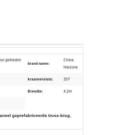
 en gebieden
China
brand name:
Harzone
kraanvereiste:
35T
Breedte:
4.2m
neel geprefabriceerde truss-brug
,