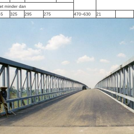
et minder dan
45
325
295
275
470~630
21