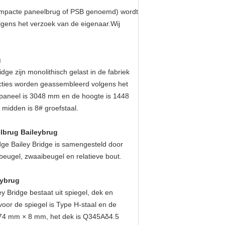
compacte paneelbrug of PSB genoemd) wordt
lgens het verzoek van de eigenaar.Wij
g
e zijn monolithisch gelast in de fabriek
cties worden geassembleerd volgens het
t paneel is 3048 mm en de hoogte is 1448
midden is 8# groefstaal.
lbrug Baileybrug
ge Bailey Bridge is samengesteld door
 beugel, zwaaibeugel en relatieve bout.
eybrug
 Bridge bestaat uit spiegel, dek en
oor de spiegel is Type H-staal en de
374 mm × 8 mm, het dek is Q345Aδ4.5