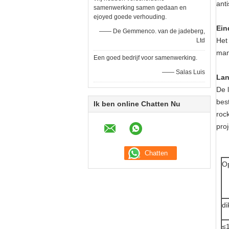
anti
samenwerking samen gedaan en
ejoyed goede verhouding.
Ein
—— De Gemmenco. van de jadeberg,
Het
Ltd
mann
Een goed bedrijf voor samenwerking.
—— Salas Luis
Lan
De 
best
Ik ben online Chatten Nu
roc
proj
Op
di
≤