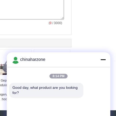
(
0
/ 3000)
chinaharzone
8:14 PM
Geprefabriceerde
Commerciële tijdelijke
dulaire Staalbrug/de
voet de brug Hoge
Good day, what product are you looking 
Brug van
Stijfheid van het
for?
egervestingmuur Met
assemblagestaal
hoge weerstand