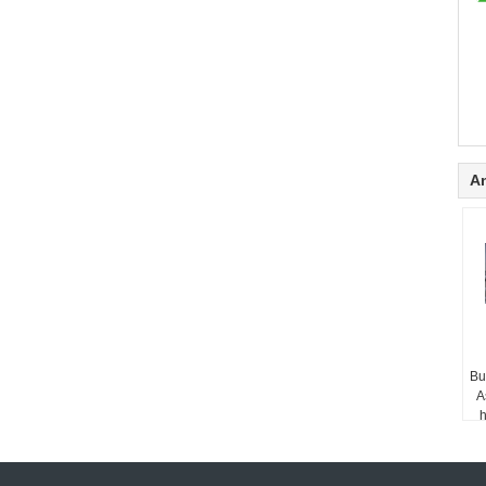
A
Bu
A
h