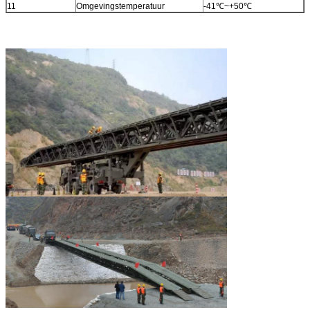
11
Omgevingstemperatuur
-41℃~+50℃