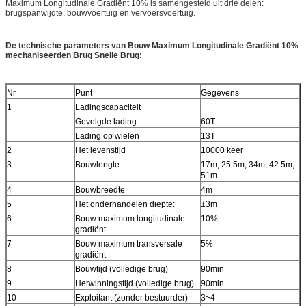
Maximum Longitudinale Gradiënt 10% is samengesteld uit drie delen:
brugspanwijdte, bouwvoertuig en vervoersvoertuig.
De technische parameters van Bouw Maximum Longitudinale Gradiënt 10%
mechaniseerden Brug Snelle Brug:
Nr
Punt
Gegevens
1
Ladingscapaciteit
Gevolgde lading
60T
Lading op wielen
13T
2
Het levenstijd
10000 keer
3
Bouwlengte
17m, 25.5m, 34m, 42.5m,
51m
4
Bouwbreedte
4m
5
Het onderhandelen diepte:
±3m
6
Bouw maximum longitudinale
10%
gradiënt
7
Bouw maximum transversale
5%
gradiënt
8
Bouwtijd (volledige brug)
90min
9
Herwinningstijd (volledige brug)
90min
10
Exploitant (zonder bestuurder)
3~4