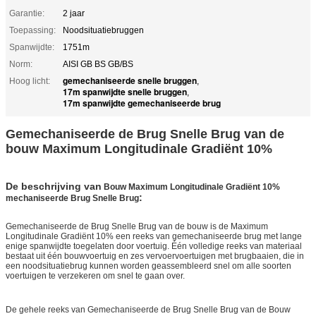
Garantie:
2 jaar
Toepassing:
Noodsituatiebruggen
Spanwijdte:
1751m
Norm:
AISI GB BS GB/BS
gemechaniseerde snelle bruggen
Hoog licht:
,
17m spanwijdte snelle bruggen
,
17m spanwijdte gemechaniseerde brug
Gemechaniseerde de Brug Snelle Brug van de
bouw Maximum Longitudinale Gradiënt 10%
De beschrijving van
Bouw Maximum Longitudinale Gradiënt 10%
:
mechaniseerde Brug Snelle Brug
Gemechaniseerde de Brug Snelle Brug van de bouw is de Maximum
Longitudinale Gradiënt 10% een reeks van gemechaniseerde brug met lange
enige spanwijdte toegelaten door voertuig. Één volledige reeks van materiaal
bestaat uit één bouwvoertuig en zes vervoervoertuigen met brugbaaien, die in
een noodsituatiebrug kunnen worden geassembleerd snel om alle soorten
voertuigen te verzekeren om snel te gaan over.
De gehele reeks van Gemechaniseerde de Brug Snelle Brug van de Bouw