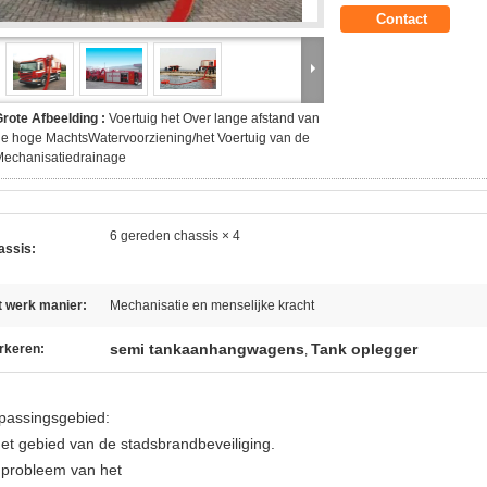
Contact
rote Afbeelding :
Voertuig het Over lange afstand van
e hoge MachtsWatervoorziening/het Voertuig van de
Mechanisatiedrainage
6 gereden chassis × 4
assis:
t werk manier:
Mechanisatie en menselijke kracht
semi tankaanhangwagens
Tank oplegger
rkeren:
,
passingsgebied:
Het gebied van de stadsbrandbeveiliging.
 probleem van het