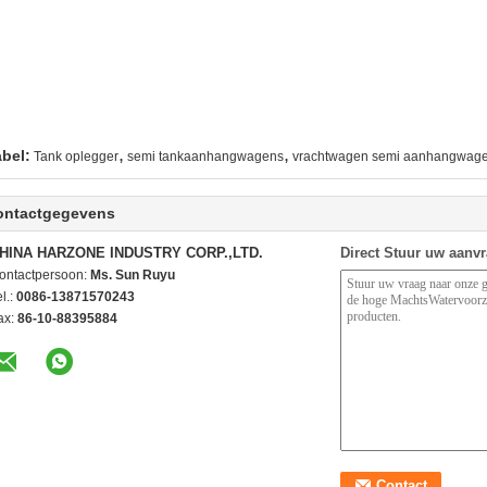
,
,
abel:
Tank oplegger
semi tankaanhangwagens
vrachtwagen semi aanhangwag
ontactgegevens
HINA HARZONE INDUSTRY CORP.,LTD.
Direct Stuur uw aanv
ontactpersoon:
Ms. Sun Ruyu
l.:
0086-13871570243
ax:
86-10-88395884