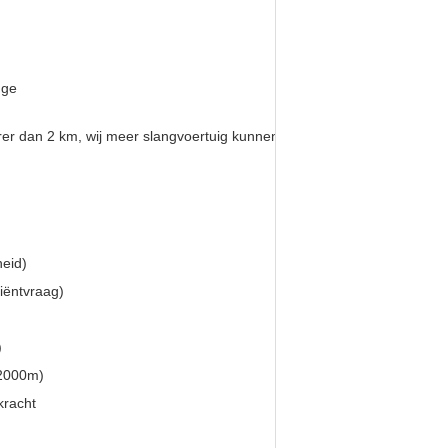
nge
farer dan 2 km, wij meer slangvoertuig kunnen toevoegen.
eid)
iëntvraag)
)
 2000m)
kracht