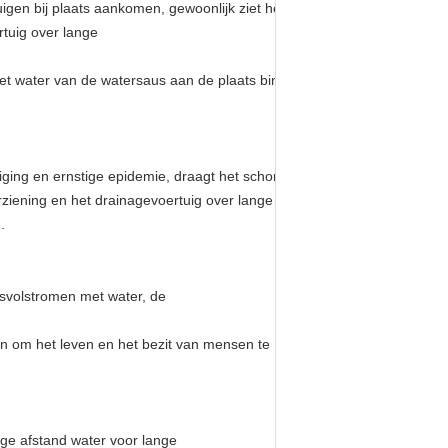
uigen bij plaats aankomen, gewoonlijk ziet het het probleem van geen
tuig over lange
t water van de watersaus aan de plaats binnen de kortste tijd kan.
niging en ernstige epidemie, draagt het schone woonwater tot de het
rziening en het drainagevoertuig over lange
.
dsvolstromen met water, de
ren om het leven en het bezit van mensen te
ge afstand water voor lange