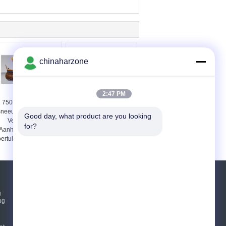
chinaharzone
2:47 PM
750km van de de
24V van het
neeuwveger van de
Communicatie van de
Good day, what product are you looking 
Vervoer Semi
vervoer Semi
for?
Aanhangwagen het
Aanhangwagen de
ertuig Telescopische
Informatievergaringsanalyse
Schokbreker
Controlevoertuig
Vraag een offerte aan
g
ug
Verzend