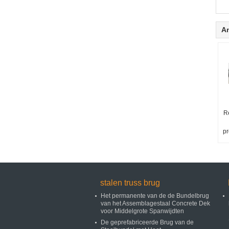
A
R
pr
stalen truss brug
Het permanente van de de Bundelbrug
van het Assemblagestaal Concrete Dek
voor Middelgrote Spanwijdten
De geprefabriceerde Brug van de