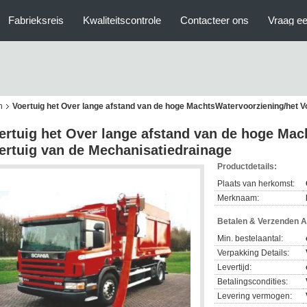
Fabrieksreis
Kwaliteitscontrole
Contacteer ons
Vraag ee
n
Voertuig het Over lange afstand van de hoge MachtsWatervoorziening/het V
ertuig het Over lange afstand van de hoge Mac
ertuig van de Mechanisatiedrainage
Productdetails:
Plaats van herkomst:
Merknaam:
Betalen & Verzenden 
Min. bestelaantal:
Verpakking Details:
Levertijd:
Betalingscondities:
Levering vermogen: