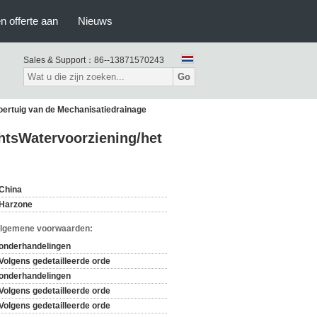
n offerte aan
Nieuws
Sales & Support：
86--13871570243
Go
oertuig van de Mechanisatiedrainage
htsWatervoorziening/het
China
Harzone
Algemene voorwaarden:
onderhandelingen
Volgens gedetailleerde orde
onderhandelingen
Volgens gedetailleerde orde
Volgens gedetailleerde orde