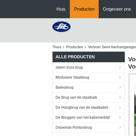
Huis
Producten
Ongeveer ons
Thuis
Producten
Vervoer Semi Aanhangwage
ALLE PRODUCTEN
Vo
Vo
stalen truss brug
Modulaire Staalbrug
Baileybrug
De Brug van de staalbalk
De Hangbrug van de staalkabel
De Bruggen van het kabelverblijf
Drijvende Pontonbrug