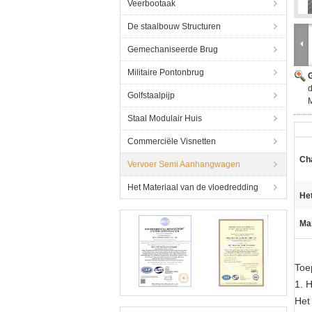
Veerbootaak
De staalbouw Structuren
Gemechaniseerde Brug
Militaire Pontonbrug
G
d
Golfstaalpijp
Staal Modulair Huis
Commerciële Visnetten
Ch
Vervoer Semi Aanhangwagen
Het Materiaal van de vloedredding
He
Ma
Toe
1. 
Het