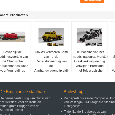
ndere Producten
Gevaarlijk de
136 kW vervoeren Semi
De Machine van het
eddingsvoertuig van
van het de
noodsituatiegraafwerktuig/het
S
de Chemische
Reparatievoertuig van
Graafwerktuigvoertuig
oductennoodsituatie
de
verwijdert Barricade
voor Vuurleidings
Aanhangwagenpijpleiding
met Telescopische
Vo
Bewapende
het Onderhouds
Boom
Politiemacht
Ondergrondse
Pijpleiding
De Brug van de staalbalk
Baileybrug
De permanente Brug van Grider van
De geprefabriceerde Compacte Bru
het Dekstaal voor de Korte en
van Vestingmuur/Draagbare Staalbr
Middelgrote Bruggen van de
Lichtgewicht
Spanwijdtenweg
Tijdelijke de Brugberoeps van