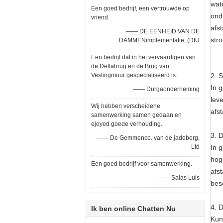
wat
Een goed bedrijf, een vertrouwde op
ond
vriend.
afs
—— DE EENHEID VAN DE
str
DAMMENimplementatie, (DIU
Een bedrijf dat in het vervaardigen van
de Deltabrug en de Brug van
Vestingmuur gespecialiseerd is.
2. 
In 
—— Durgaonderneming
lev
Wij hebben verscheidene
afs
samenwerking samen gedaan en
ejoyed goede verhouding.
3. 
—— De Gemmenco. van de jadeberg,
Ltd
In 
hog
Een goed bedrijf voor samenwerking.
afs
—— Salas Luis
bes
4.
Ik ben online Chatten Nu
Kun