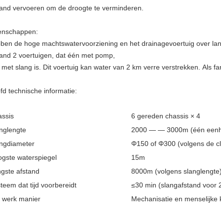
tand vervoeren om de droogte te verminderen.
enschappen:
ben de hoge machtswatervoorziening en het drainagevoertuig over la
tand 2 voertuigen, dat één met pomp,
 met slang is. Dit voertuig kan water van 2 km verre verstrekken. Als 
fd technische informatie:
ssis
6 gereden chassis × 4
nglengte
2000 — — 3000m (één eenh
ngdiameter
Φ150 of Φ300 (volgens de cl
gste waterspiegel
15m
gste afstand
8000m (volgens slanglengte
teem dat tijd voorbereidt
≤30 min (slangafstand voor
 werk manier
Mechanisatie en menselijke 