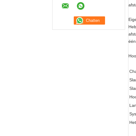
afs
Eig
Heb
afs
één
Hoo
Cha
Sla
Sla
Hoo
Lan
Sys
Het