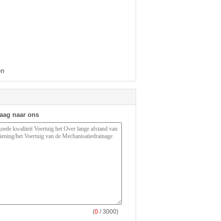
en
raag naar ons
(
0
/ 3000)