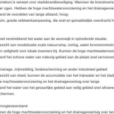
ertekort is verwart voor stadsbrandbeveiliging. Wanneer de brandvoert
er ogen. Hebben de hoge machtswatervoorziening en het drainagevoer
tand de voordelen van lange afstand, hoog-
oom, goede veldwerkaanpassing, die snel en gemakkelijke overdracht he
Snel verstrekkend het water aan de woonwijk in optredende situatie.
gezicht van noodsituatie zoals natuurramp, oorlog, water bronverontrei
en veiligheid voor lokale inwoners bij. Kunnen de hoge machtswatervoo
tand het schone water van naburig gebied aan de plaats snel vervoeren
Drainage, mijnredding, bosbescherming en ander industrieel gebied.
gezicht van vloed, kunnen de accumulatie van het mijnwater en het sta
e machtswatervoorziening en het drainagevoertuig over lange
tand het water van het gevaarlijke gebied aan veilig gebied snel afvoe
chermen.
 Droogteweerstand
nen de hoge machtswatervoorziening en het drainagevoertuig over lan