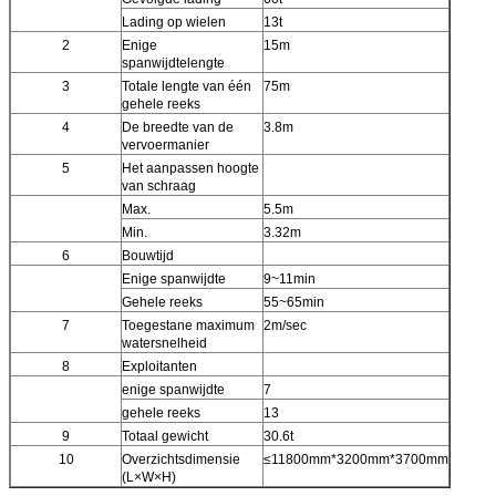
Lading op wielen
13t
2
Enige
15m
spanwijdtelengte
3
Totale lengte van één
75m
gehele reeks
4
De breedte van de
3.8m
vervoermanier
5
Het aanpassen hoogte
van schraag
Max.
5.5m
Min.
3.32m
6
Bouwtijd
Enige spanwijdte
9~11min
Gehele reeks
55~65min
7
Toegestane maximum
2m/sec
watersnelheid
8
Exploitanten
enige spanwijdte
7
gehele reeks
13
9
Totaal gewicht
30.6t
10
Overzichtsdimensie
≤11800mm*3200mm*3700mm
(L×W×H)