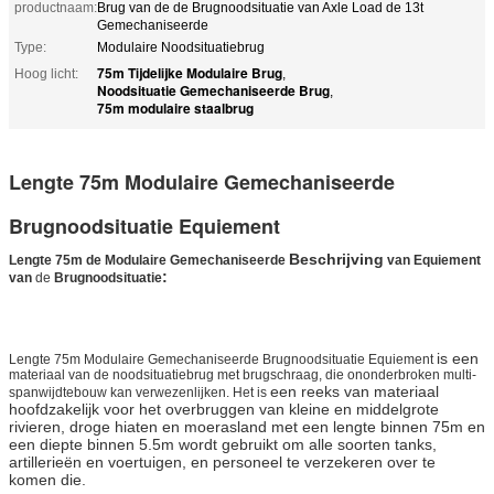
productnaam:
Brug van de de Brugnoodsituatie van Axle Load de 13t
Gemechaniseerde
Type:
Modulaire Noodsituatiebrug
75m Tijdelijke Modulaire Brug
Hoog licht:
,
Noodsituatie Gemechaniseerde Brug
,
75m modulaire staalbrug
Lengte 75m Modulaire Gemechaniseerde
Brugnoodsituatie Equiement
Beschrijving
Lengte 75m de Modulaire Gemechaniseerde
van Equiement
:
van
de
Brugnoodsituatie
is een
Lengte 75m Modulaire Gemechaniseerde Brugnoodsituatie Equiement
materiaal van de noodsituatiebrug met brugschraag, die ononderbroken multi-
een reeks van materiaal
spanwijdtebouw kan verwezenlijken. Het is
hoofdzakelijk voor het overbruggen van kleine en middelgrote
rivieren, droge hiaten en moerasland met een lengte binnen 75m en
een diepte binnen 5.5m wordt gebruikt om alle soorten tanks,
artillerieën en voertuigen, en personeel te verzekeren over te
komen die.