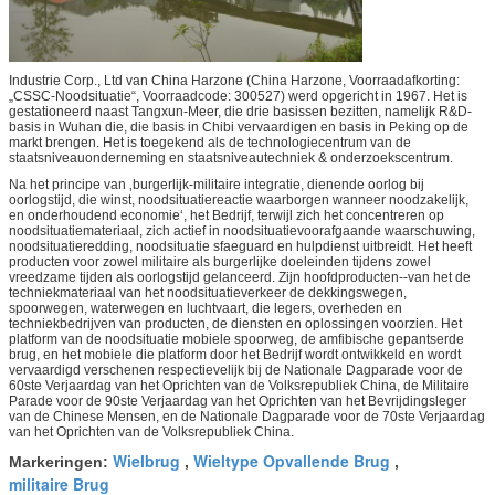
Industrie Corp., Ltd van China Harzone (China Harzone, Voorraadafkorting:
„CSSC-Noodsituatie“, Voorraadcode: 300527) werd opgericht in 1967. Het is
gestationeerd naast Tangxun-Meer, die drie basissen bezitten, namelijk R&D-
basis in Wuhan die, die basis in Chibi vervaardigen en basis in Peking op de
markt brengen. Het is toegekend als de technologiecentrum van de
staatsniveauonderneming en staatsniveautechniek & onderzoekscentrum.
Na het principe van ‚burgerlijk-militaire integratie, dienende oorlog bij
oorlogstijd, die winst, noodsituatiereactie waarborgen wanneer noodzakelijk,
en onderhoudend economie‘, het Bedrijf, terwijl zich het concentreren op
noodsituatiemateriaal, zich actief in noodsituatievoorafgaande waarschuwing,
noodsituatieredding, noodsituatie sfaeguard en hulpdienst uitbreidt. Het heeft
producten voor zowel militaire als burgerlijke doeleinden tijdens zowel
vreedzame tijden als oorlogstijd gelanceerd. Zijn hoofdproducten--van het de
techniekmateriaal van het noodsituatieverkeer de dekkingswegen,
spoorwegen, waterwegen en luchtvaart, die legers, overheden en
techniekbedrijven van producten, de diensten en oplossingen voorzien. Het
platform van de noodsituatie mobiele spoorweg, de amfibische gepantserde
brug, en het mobiele die platform door het Bedrijf wordt ontwikkeld en wordt
vervaardigd verschenen respectievelijk bij de Nationale Dagparade voor de
60ste Verjaardag van het Oprichten van de Volksrepubliek China, de Militaire
Parade voor de 90ste Verjaardag van het Oprichten van het Bevrijdingsleger
van de Chinese Mensen, en de Nationale Dagparade voor de 70ste Verjaardag
van het Oprichten van de Volksrepubliek China.
Wielbrug
Wieltype Opvallende Brug
Markeringen:
,
,
militaire Brug