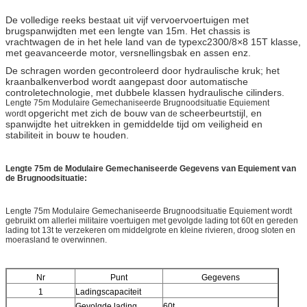
De volledige reeks bestaat uit vijf vervoervoertuigen met
brugspanwijdten met een lengte van 15m. Het chassis is
vrachtwagen de in het hele land van de typexc2300/8×8 15T klasse,
met geavanceerde motor, versnellingsbak en assen enz.
De schragen worden gecontroleerd door hydraulische kruk; het
kraanbalkenverbod wordt aangepast door automatische
controletechnologie, met dubbele klassen hydraulische cilinders.
Lengte 75m Modulaire Gemechaniseerde Brugnoodsituatie Equiement
opgericht met zich de bouw van
scheerbeurtstijl, en
wordt
de
spanwijdte het uitrekken in gemiddelde tijd om veiligheid en
stabiliteit in bouw te houden.
Lengte 75m de Modulaire Gemechaniseerde Gegevens van Equiement van
de Brugnoodsituatie:
Lengte 75m Modulaire Gemechaniseerde Brugnoodsituatie Equiement wordt
gebruikt om allerlei militaire voertuigen met gevolgde lading tot 60t en gereden
lading tot 13t te verzekeren om middelgrote en kleine rivieren, droog sloten en
moerasland te overwinnen.
Nr
Punt
Gegevens
1
Ladingscapaciteit
Gevolgde lading
60t