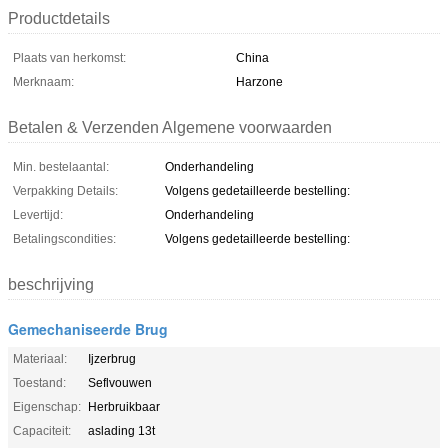
Productdetails
Plaats van herkomst:
China
Merknaam:
Harzone
Betalen & Verzenden Algemene voorwaarden
Min. bestelaantal:
Onderhandeling
Verpakking Details:
Volgens gedetailleerde bestelling:
Levertijd:
Onderhandeling
Betalingscondities:
Volgens gedetailleerde bestelling:
beschrijving
Gemechaniseerde Brug
Materiaal:
Ijzerbrug
Toestand:
Seflvouwen
Eigenschap:
Herbruikbaar
Capaciteit:
aslading 13t