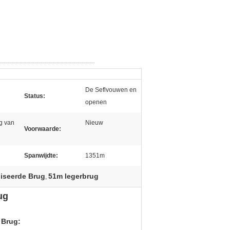
De Seflvouwen en
Status:
openen
g van
Nieuw
Voorwaarde:
Spanwijdte:
1351m
iseerde Brug
51m legerbrug
,
ug
 Brug
: