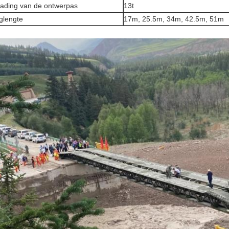
lading van de ontwerpas
13t
glengte
17m, 25.5m, 34m, 42.5m, 51m