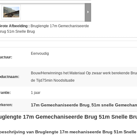
rote Afbeelding :
Bruglengte 17m Gemechaniseerde
rug 51m Snelle Brug
Eenvoudig
uctuur:
Bouw/Herwinnings het Materiaal Op zwaar werk berekende Bru
oductnaam:
de Tijd75min Noodsituatie
antie:
1 jaar
17m Gemechaniseerde Brug
51m snelle Gemechan
rkeren:
,
uglengte 17m Gemechaniseerde Brug 51m Snelle Br
beschrijving van
Bruglengte 17m mechaniseerde Brug 51m Snelle