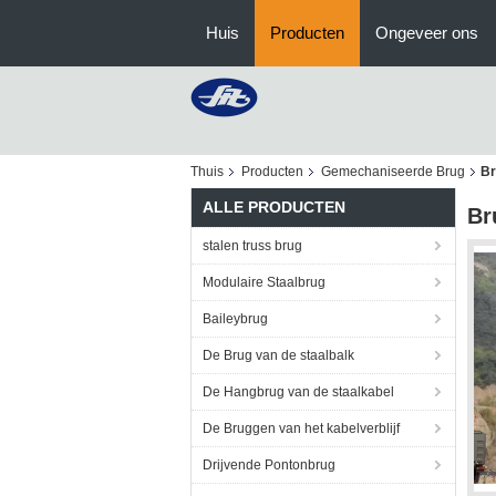
Huis
Producten
Ongeveer ons
Thuis
Producten
Gemechaniseerde Brug
Br
ALLE PRODUCTEN
Br
stalen truss brug
Modulaire Staalbrug
Baileybrug
De Brug van de staalbalk
De Hangbrug van de staalkabel
De Bruggen van het kabelverblijf
Drijvende Pontonbrug