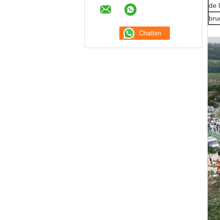
de 
bru