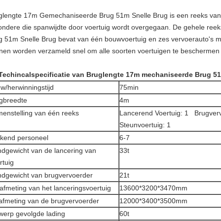
glengte 17m Gemechaniseerde Brug 51m Snelle Brug is een reeks va
zondere die spanwijdte door voertuig wordt overgegaan. De gehele r
g 51m Snelle Brug bevat van één bouwvoertuig en zes vervoerauto's me
nen worden verzameld snel om alle soorten voertuigen te beschermen 
Techincalspecificatie van Bruglengte 17m mechaniseerde Brug 51
w/herwinningstijd
75min
gbreedte
4m
enstelling van één reeks
Lancerend Voertuig: 1 Brugver
Steunvoertuig: 1
kend personeel
6-7
dgewicht van de lancering van
33t
rtuig
dgewicht van brugvervoerder
21t
afmeting van het lanceringsvoertuig
13600*3200*3470mm
afmeting van de brugvervoerder
12000*3400*3500mm
werp gevolgde lading
60t