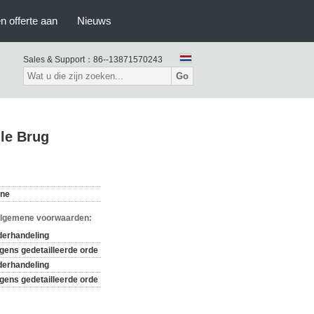
n offerte aan
Nieuws
Sales & Support：
86--13871570243
Go
le Brug
one
Algemene voorwaarden:
derhandeling
gens gedetailleerde orde
derhandeling
gens gedetailleerde orde