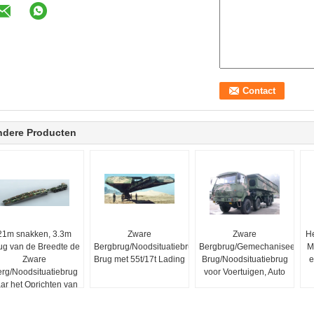
ndere Producten
21m snakken, 3.3m
Zware
Zware
He
ug van de Breedte de
Bergbrug/Noodsituatiebrug/Gemechaniseerde
Bergbrug/Gemechaniseerde
M
Zware
Brug met 55t/17t Lading
Brug/Noodsituatiebrug
e
rg/Noodsituatiebrug
voor Voertuigen, Auto
ar het Oprichten van
Brug