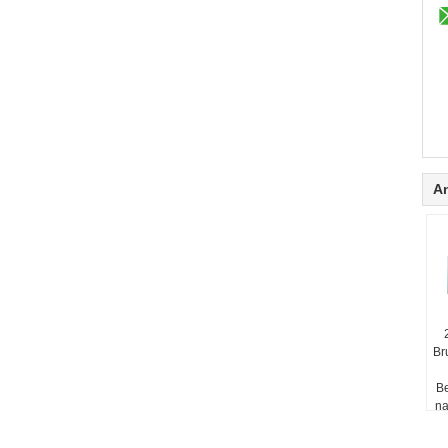
A
Br
Be
na