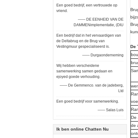
Een goed bedrijf, een vertrouwde op
Bru
vriend.
bij
—— DE EENHEID VAN DE
Bru
DAMMENimplementatie, (DIU
kun
Een bedrijf dat in het vervaardigen van
de Deltabrug en de Brug van
De 
Vestingmuur gespecialiseerd is.
bou
—— Durgaonderneming
bru
Wij hebben verscheidene
Sam
samenwerking samen gedaan en
ejoyed goede verhouding.
—— De Gemmenco. van de jadeberg,
wer
Ltd
Ran
voe
Een goed bedrijf voor samenwerking.
Ran
—— Salas Luis
De 
de 
Ik ben online Chatten Nu
ont