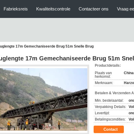
Fabrieksreis
Kwaliteitscontrole
Contacteer ons
Vraag ee
uglengte 17m Gemechaniseerde Brug 51m Snelle Brug
uglengte 17m Gemechaniseerde Brug 51m Snel
Productdetails:
Plaats van
China
herkomst:
Merknaam:
Harz
Betalen & Verzenden 
Min. bestelaantal:
on
Verpakking Details:
Vol
Levertijd:
on
Betalingscondities:
Vol
Contact