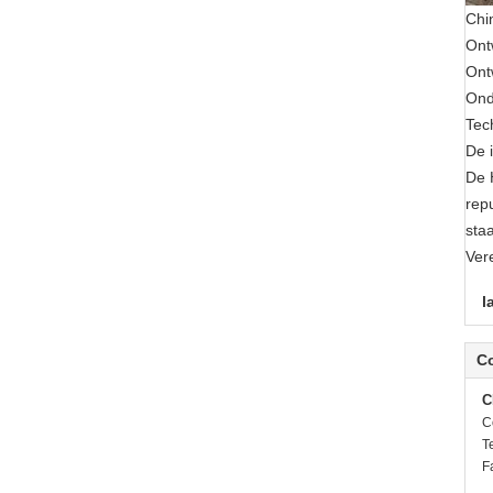
Chi
Ont
Ont
Ond
Tec
De 
De 
rep
sta
Ver
l
C
C
C
Te
F