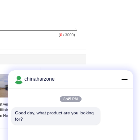
(
0
/ 3000)
chinaharzone
8:45 PM
t verwezenlijken van
Tracked Load-60t
ilitaire Bruggenbouw
Mechanized Bridge
Good day, what product are you looking 
n Herwinning alleen
Emergency Rescue
for?
Equipment 21m