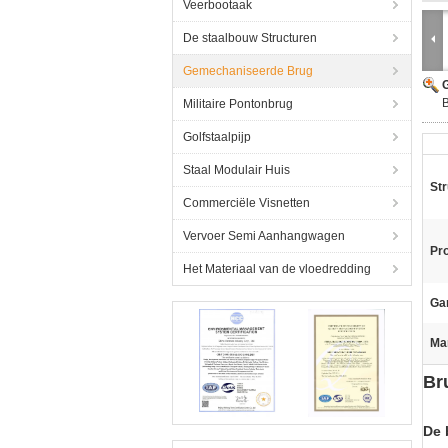
Veerbootaak
De staalbouw Structuren
Gemechaniseerde Brug
G
B
Militaire Pontonbrug
Golfstaalpijp
Staal Modulair Huis
Str
Commerciële Visnetten
Vervoer Semi Aanhangwagen
Pr
Het Materiaal van de vloedredding
Gar
Ma
Br
De 