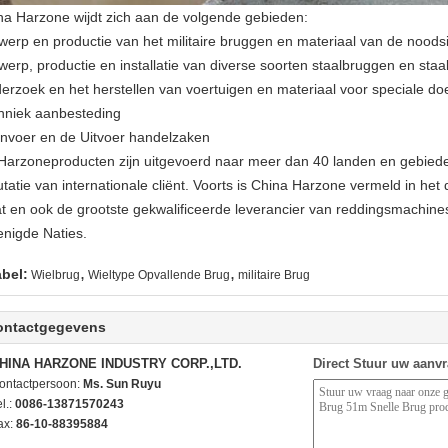
na Harzone wijdt zich aan de volgende gebieden:
werp en productie van het militaire bruggen en materiaal van de noodsi
werp, productie en installatie van diverse soorten staalbruggen en staa
erzoek en het herstellen van voertuigen en materiaal voor speciale do
hniek aanbesteding
invoer en de Uitvoer handelzaken
Harzoneproducten zijn uitgevoerd naar meer dan 40 landen en gebied
utatie van internationale cliënt. Voorts is China Harzone vermeld in h
at en ook de grootste gekwalificeerde leverancier van reddingsmachin
enigde Naties.
,
,
abel:
Wielbrug
Wieltype Opvallende Brug
militaire Brug
ontactgegevens
HINA HARZONE INDUSTRY CORP.,LTD.
Direct Stuur uw aanv
ontactpersoon:
Ms. Sun Ruyu
l.:
0086-13871570243
ax:
86-10-88395884