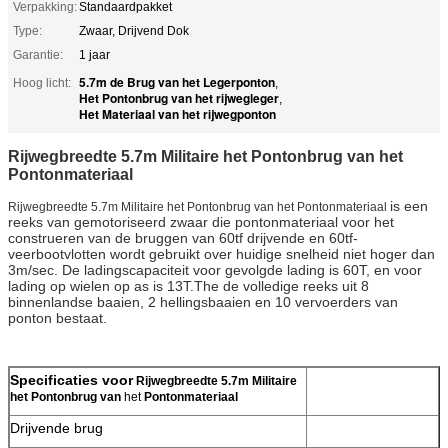
Verpakking:
Standaardpakket
Type:
Zwaar, Drijvend Dok
Garantie:
1 jaar
5.7m de Brug van het Legerponton
Hoog licht:
,
Het Pontonbrug van het rijwegleger
,
Het Materiaal van het rijwegponton
Rijwegbreedte 5.7m Militaire het Pontonbrug van het
Pontonmateriaal
is een
Rijwegbreedte 5.7m Militaire het Pontonbrug van het Pontonmateriaal
reeks van gemotoriseerd zwaar die pontonmateriaal voor het
construeren van de bruggen van 60tf drijvende en 60tf-
veerbootvlotten wordt gebruikt over huidige snelheid niet hoger dan
3m/sec. De ladingscapaciteit voor gevolgde lading is 60T, en voor
lading op wielen op as is 13T.The de volledige reeks uit 8
binnenlandse baaien, 2 hellingsbaaien en 10 vervoerders van
ponton bestaat.
Specificaties voor
Rijwegbreedte 5.7m Militaire
het Pontonbrug van
het
Pontonmateriaal
Drijvende brug