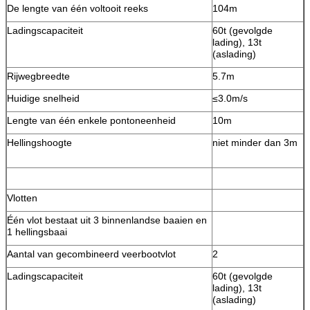
De lengte van één voltooit reeks
104m
Ladingscapaciteit
60t (gevolgde
lading), 13t
(aslading)
Rijwegbreedte
5.7m
Huidige snelheid
≤3.0m/s
Lengte van één enkele pontoneenheid
10m
Hellingshoogte
niet minder dan 3m
Vlotten
Één vlot bestaat uit 3 binnenlandse baaien en
1 hellingsbaai
Aantal van gecombineerd veerbootvlot
2
Ladingscapaciteit
60t (gevolgde
lading), 13t
(aslading)