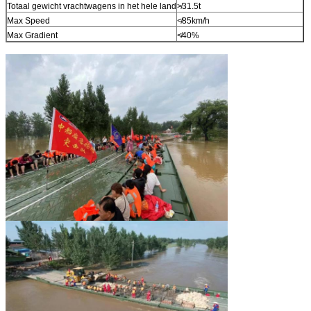
Totaal gewicht vrachtwagens in het hele land
≯31.5t
Max Speed
≮85km/h
Max Gradient
≮40%