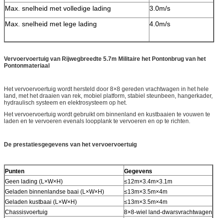
Max. snelheid met volledige lading
3.0m/s
Max. snelheid met lege lading
4.0m/s
Vervoervoertuig van Rijwegbreedte 5.7m Militaire het Pontonbrug van het
Pontonmateriaal
Het vervoervoertuig wordt hersteld door 8×8 gereden vrachtwagen in het hele
land, met het draaien van rek, mobiel platform, stabiel steunbeen, hangerkader,
hydraulisch systeem en elektrosysteem op het.
Het vervoervoertuig wordt gebruikt om binnenland en kustbaaien te vouwen te
laden en te vervoeren evenals loopplank te vervoeren en op te richten.
De prestatiesgegevens van het vervoervoertuig
Punten
Gegevens
Geen lading (L×W×H)
≤12m×3.4m×3.1m
Geladen binnenlandse baai (L×W×H)
≤13m×3.5m×4m
Geladen kustbaai (L×W×H)
≤13m×3.5m×4m
Chassisvoertuig
8×8-wiel land-dwarsvrachtwagen