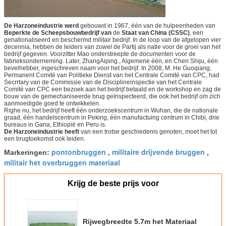
De Harzoneindustrie werd
gebouwd in 1967, één van de hulpeenheden van
Beperkte de Scheepsbouwbedrijf van
de
Staat van China (CSSC)
, een
genationaliseerd en beschermd militair bedrijf. In de loop van de afgelopen vier
decennia, hebben de leiders van zowel de Partij als natie voor de groei van het
bedrijf gegeven. Voorzitter Mao onderstreepte de documenten voor de
fabrieksonderneming. Later, ZhangAiping., Algemene één, en Chen Shiju, één
bevelhebber, ingeschreven naam voor het bedrijf. In 2008, M. He Guoqiang,
Permanent Comité van Politieke Dienst van het Centrale Comité van CPC, had
Secrrtary van de Commissie van de Disciplineinspectie van het Centrale
Comité van CPC een bezoek aan het bedrijf betaald en de workshop en zag de
bouw van de gemechaniseerde brug geïnspecteerd, die ook het bedrijf om zich
aanmoedigde goed te ontwikkelen.
Righe nu, het bedrijf heeft één onderzoekscentrum in Wuhan, die de nationale
graad, één handelscentrum in Peking, één manufactuing centrum in Chibi, drie
bureaus in Gana, Ethiopië en Peru is.
De Harzoneindustrie heeft
van een trotse geschiedenis genoten, moet het tot
een brugtoekomst ook leiden.
pontonbruggen
militaire drijvende bruggen
Markeringen:
,
,
militair het overbruggen materiaal
Krijg de beste prijs voor
Rijwegbreedte 5.7m het Materiaal