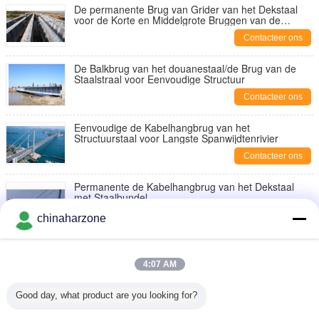
De permanente Brug van Grider van het Dekstaal
voor de Korte en Middelgrote Bruggen van de
Spanwijdtenweg
Contacteer ons
De Balkbrug van het douanestaal/de Brug van de
Staalstraal voor Eenvoudige Structuur
Contacteer ons
Eenvoudige de Kabelhangbrug van het
Structuurstaal voor Langste Spanwijdtenrivier
Contacteer ons
Permanente de Kabelhangbrug van het Dekstaal
met Staalbundel
Contacteer ons
chinaharzone
Zware de Kabelhangbrug van het Ladingsstaal Met
hoge weerstand voor weg
4:07 AM
Contacteer ons
Good day, what product are you looking for?
Van de de Opschortingskabel van het grote
Spanwijdtestaal het Verblijfsbruggen met Rotsankers