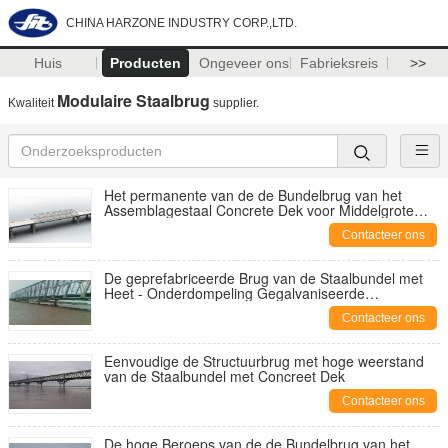
CHINA HARZONE INDUSTRY CORP.,LTD.
Huis
Producten
Ongeveer ons
Fabrieksreis
>>
Modulaire Staalbrug
Kwaliteit
supplier.
Het permanente van de de Bundelbrug van het
Assemblagestaal Concrete Dek voor Middelgrote
Spanwijdten
Contacteer ons
De geprefabriceerde Brug van de Staalbundel met
Heet - Onderdompeling Gegalvaniseerde
Oppervlaktebescherming
Contacteer ons
Eenvoudige de Structuurbrug met hoge weerstand
van de Staalbundel met Concreet Dek
Contacteer ons
De hoge Beroeps van de de Bundelbrug van het