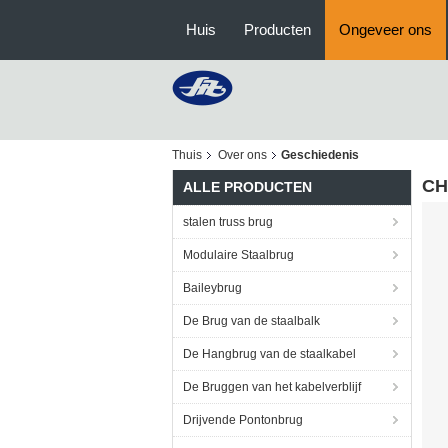
Huis
Producten
Ongeveer ons
Thuis
Over ons
Geschiedenis
CH
ALLE PRODUCTEN
stalen truss brug
Modulaire Staalbrug
Baileybrug
De Brug van de staalbalk
De Hangbrug van de staalkabel
De Bruggen van het kabelverblijf
Drijvende Pontonbrug