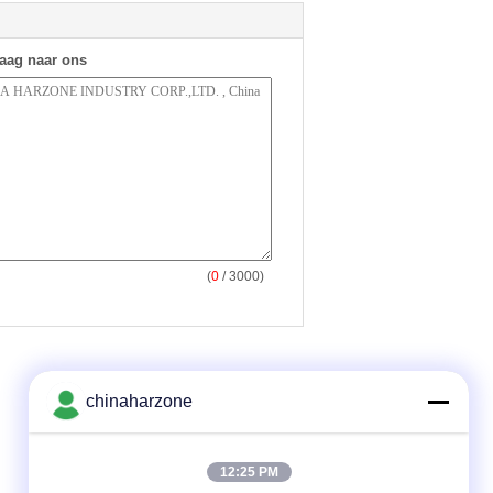
raag naar ons
(
0
/ 3000)
chinaharzone
12:25 PM