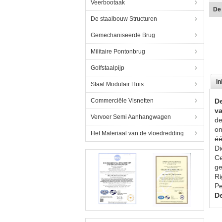
Veerbootaak
DE
De staalbouw Structuren
Gemechaniseerde Brug
Militaire Pontonbrug
Golfstaalpijp
In
Staal Modulair Huis
Commerciële Visnetten
De
va
Vervoer Semi Aanhangwagen
de
on
Het Materiaal van de vloedredding
éé
Di
Ce
ge
Ri
Pe
De