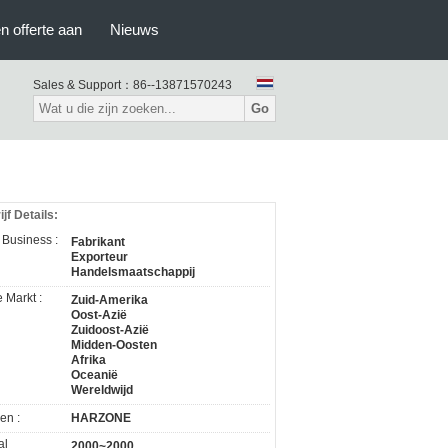
n offerte aan
Nieuws
Sales & Support：
86--13871570243
Go
jf Details:
 Business :
Fabrikant
Exporteur
Handelsmaatschappij
 Markt :
Zuid-Amerika
Oost-Azië
Zuidoost-Azië
Midden-Oosten
Afrika
Oceanië
Wereldwijd
en :
HARZONE
al
2000~2000