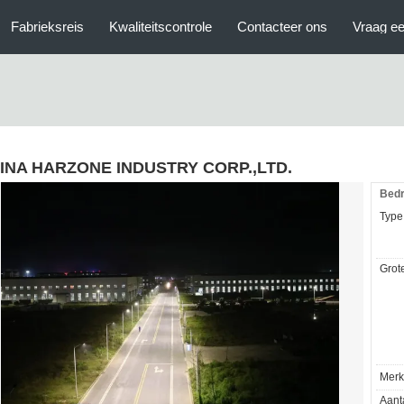
Fabrieksreis
Kwaliteitscontrole
Contacteer ons
Vraag ee
INA HARZONE INDUSTRY CORP.,LTD.
Bedri
Type
Grote
Merk
Aant