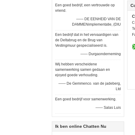
Een goed bedrijf, een vertrouwde op
C
vriend.
C
—— DE EENHEID VAN DE
C
DAMMENimplementatie, (DIU
Te
Een bedrijf dat in het vervaardigen van
F
de Deltabrug en de Brug van
Vestingmuur gespecialiseerd is.
—— Durgaonderneming
Wij hebben verscheidene
samenwerking samen gedaan en
ejoyed goede verhouding.
—— De Gemmenco. van de jadeberg,
Ltd
Een goed bedrijf voor samenwerking.
—— Salas Luis
Ik ben online Chatten Nu