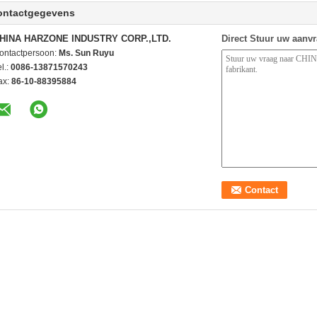
ontactgegevens
HINA HARZONE INDUSTRY CORP.,LTD.
Direct Stuur uw aanv
ontactpersoon:
Ms. Sun Ruyu
l.:
0086-13871570243
ax:
86-10-88395884