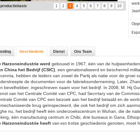
werk
 HOGERE AMBTENAREN VIST OUR COMPANY
1
2
3
4
5
6
7
8
9
10
Jaar
:
Opger
Expor
leiding
Geschiedenis
Dienst
Ons Team
 Harzoneindustrie werd
gebouwd in 1967, één van de hulpeenhede
n China het Bedrijf (CSIC)
, een genationaliseerd en beschermd militai
cennia, hebben de leiders van zowel de Partij als natie voor de groei v
derstreepte de documenten voor de fabrieksonderneming. Later, Zhan
n bevelhebber, ingeschreven naam voor het bedrijf. In 2008, M. Hij G
enst van het Centrale Comité van CPC, had Secrrtary van de Commissie
ntrale Comité van CPC een bezoek aan het bedrijf betaald en de wor
mechaniseerde brug geïnspecteerd, die ook het bedrijf om zich aanmo
ghe nu, het bedrijf heeft één onderzoekscentrum in Wuhan, die de nat
king, één manufactuing centrum in Chibi, drie bureaus in Gana, Ethiopi
 Harzoneindustrie heeft
van
trotse geschiedenis genoten, moet he
een