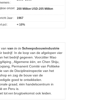
nemers :
lijkse omzet
200 Million USD-205 Million
icht Jaar :
1967
t pct :
< 10%
n van
van
Scheepsbouwindustrie
de de
r bedrijf. In de loop van de afgelopen vier
an het bedrijf gegeven. Voorzitter Mao
gAiping., Algemene één, en Chen Shiju,
uoqiang, Permanent Comité van Politieke
 van de Disciplineinspectie van het
kshop en zag de bouw van de
edigde goed te ontwikkelen.
ionale graad, één handelscentrum in
ë en Peru is.
t tot
brugtoekomst ook leiden.
een